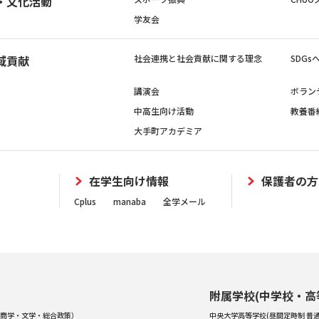
・文化活動
学友会
域貢献
社会連携と社会貢献に関する理念
SDG
講演会
ボラン
中高生向け活動
教養番
大手町アカデミア
在学生向け情報
保護者の方
Cplus
manaba
全学メール
附属学校(中学校・高
商学・文学・総合政策）
中央大学高等学校(昼間定時制 普通