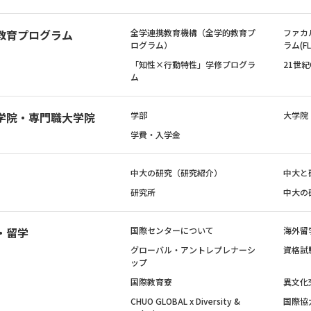
教育プログラム
全学連携教育機構（全学的教育プ
ファカ
ログラム）
ラム(FL
「知性×行動特性」学修プログラ
21世
ム
学院・専門職大学院
学部
大学院
学費・入学金
中大の研究（研究紹介）
中大と
研究所
中大の
・留学
国際センターについて
海外留
グローバル・アントレプレナーシ
資格試
ップ
国際教育寮
異文化
CHUO GLOBAL x Diversity &
国際協