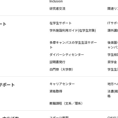
Inclusion
研究者交流
関連リ
ート
在学生サポート
ITサポ
学外施設利用ガイド(在学生対象)
課外講
多摩キャンパスの学生生活サポー
後楽園
ト
ャンパ
ダイバーシティセンター
学生相
証明書発行
奨学金
白門祭（大学祭）
学生生
サポート
キャリアセンター
地方へ
資格取得
法曹(
格
教職課程（文系／理系）
スポーツ振興
CHUO