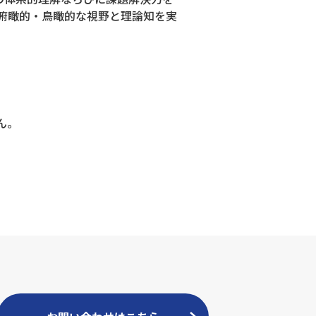
俯瞰的・鳥瞰的な視野と理論知を実
ん。