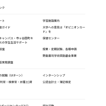
ンク
ート
学習施設案内
座ガイド
大学への意見は「オピニオンカー
ド」を
キャンパス・市ヶ谷田町キ
保健センター
スの学生生活サポート
談室
授業・定期試験、各種申請
野島廣司学術奨励基金事業
活実態調査
の就職（UIターン）
インターンシップ
裁判官・検察官・弁護士)資
公認会計士・簿記検定
スポーツセンター(CSC)
部会活動