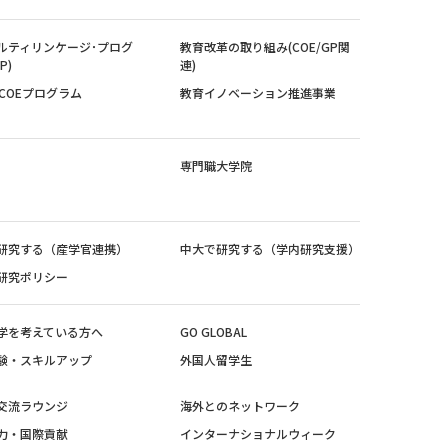
ルティリンケージ･プログ
教育改革の取り組み(COE/GP関
P)
連)
紀COEプログラム
教育イノベーション推進事業
専門職大学院
研究する（産学官連携）
中大で研究する（学内研究支援）
研究ポリシー
学を考えている方へ
GO GLOBAL
験・スキルアップ
外国人留学生
交流ラウンジ
海外とのネットワーク
力・国際貢献
インターナショナルウィーク