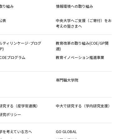
取り組み
情報環境への取り組み
公表
中央大学へご支援（ご寄付）をお
考えの皆さまへ
ルティリンケージ･プログ
教育改革の取り組み(COE/GP関
P)
連)
紀COEプログラム
教育イノベーション推進事業
専門職大学院
研究する（産学官連携）
中大で研究する（学内研究支援）
研究ポリシー
学を考えている方へ
GO GLOBAL