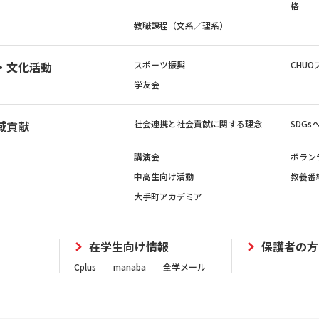
格
教職課程（文系／理系）
・文化活動
スポーツ振興
CHUO
学友会
域貢献
社会連携と社会貢献に関する理念
SDG
講演会
ボラン
中高生向け活動
教養番
大手町アカデミア
在学生向け情報
保護者の方
Cplus
manaba
全学メール