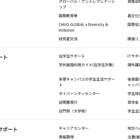
グローバル・アントレプレナーシ
資格試
ップ
国際教育寮
異文化
CHUO GLOBAL x Diversity &
国際協
Inclusion
研究者交流
関連リ
ート
在学生サポート
ITサポ
学外施設利用ガイド(在学生対象)
課外講
多摩キャンパスの学生生活サポー
後楽園
ト
ャンパ
ダイバーシティセンター
学生相
証明書発行
奨学金
白門祭（大学祭）
学生生
サポート
キャリアセンター
地方へ
資格取得
法曹(