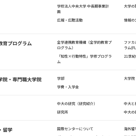
学校法人中央大学 中長期事業計
大学の
画
広報・広聴活動
情報の
教育プログラム
全学連携教育機構（全学的教育プ
ファカ
ログラム）
ラム(FL
「知性×行動特性」学修プログラ
21世
ム
学院・専門職大学院
学部
大学院
学費・入学金
中大の研究（研究紹介）
中大と
研究所
中大の
・留学
国際センターについて
海外留