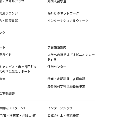
験・スキルアップ
外国人留学生
交流ラウンジ
海外とのネットワーク
力・国際貢献
インターナショナルウィーク
ンク
ート
学習施設案内
座ガイド
大学への意見は「オピニオンカー
ド」を
キャンパス・市ヶ谷田町キ
保健センター
スの学生生活サポート
談室
授業・定期試験、各種申請
野島廣司学術奨励基金事業
活実態調査
の就職（UIターン）
インターンシップ
裁判官・検察官・弁護士)資
公認会計士・簿記検定