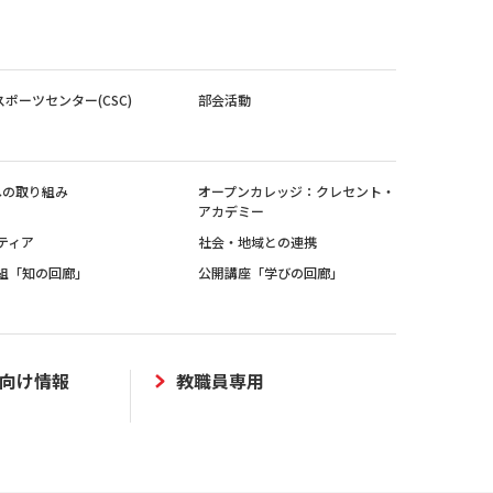
スポーツセンター(CSC)
部会活動
sへの取り組み
オープンカレッジ：クレセント・
アカデミー
ティア
社会・地域との連携
組「知の回廊」
公開講座「学びの回廊」
向け情報
教職員専用