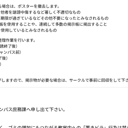
る場合は、ポスターを撤去します。
他者を誹謗中傷するなど著しく不適切なもの
期限が過ぎているなどその他不要になったとみなされるもの
板を使用することや、連続して多数の掲示板に掲出すること
使用しているとみなされるもの
整理作業を行います。
誘終了後）
ャンパス前）
了後）
）
がしますので、掲示物が必要な場合は、サークルで事前に回収をして下
ンパス庶務課へ申し出て下さい。
く、ゴミの増加にもつながる教室内への「置きビラ」行為は禁