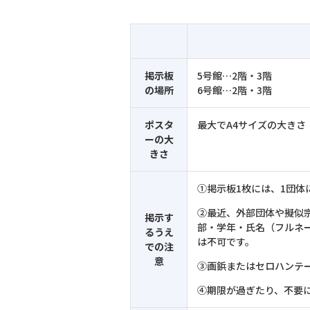
掲示板
5号館…2階・3階
の場所
6号館…2階・3階
ポスタ
最大でA4サイズの大きさ
ーの大
きさ
①掲示板1枚には、1団体
②最近、外部団体や擬似
掲示す
部・学年・氏名（フルネ
るうえ
は不可です。
での注
意
③画鋲またはセロハンテ
④期限が過ぎたり、不要