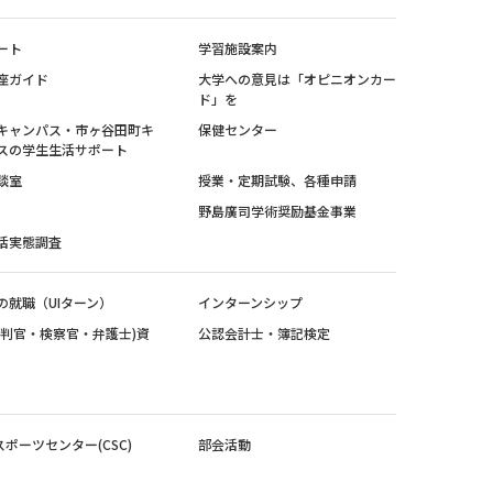
ート
学習施設案内
座ガイド
大学への意見は「オピニオンカー
ド」を
キャンパス・市ヶ谷田町キ
保健センター
スの学生生活サポート
談室
授業・定期試験、各種申請
野島廣司学術奨励基金事業
活実態調査
の就職（UIターン）
インターンシップ
裁判官・検察官・弁護士)資
公認会計士・簿記検定
スポーツセンター(CSC)
部会活動