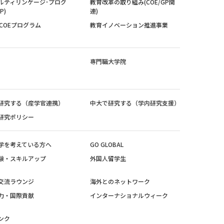
ルティリンケージ･プログ
教育改革の取り組み(COE/GP関
P)
連)
紀COEプログラム
教育イノベーション推進事業
専門職大学院
研究する（産学官連携）
中大で研究する（学内研究支援）
研究ポリシー
学を考えている方へ
GO GLOBAL
験・スキルアップ
外国人留学生
交流ラウンジ
海外とのネットワーク
力・国際貢献
インターナショナルウィーク
ンク