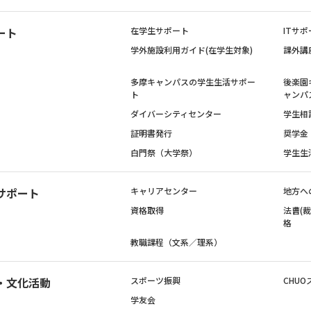
ート
在学生サポート
ITサポ
学外施設利用ガイド(在学生対象)
課外講
多摩キャンパスの学生生活サポー
後楽園
ト
ャンパ
ダイバーシティセンター
学生相
証明書発行
奨学金
白門祭（大学祭）
学生生
サポート
キャリアセンター
地方へ
資格取得
法曹(
格
教職課程（文系／理系）
・文化活動
スポーツ振興
CHUO
学友会