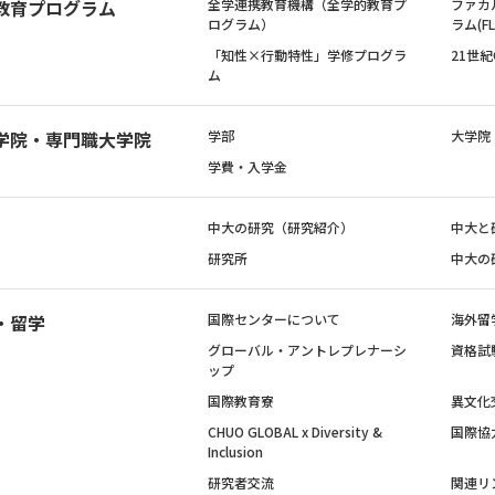
教育プログラム
全学連携教育機構（全学的教育プ
ファカ
ログラム）
ラム(FL
「知性×行動特性」学修プログラ
21世
ム
学院・専門職大学院
学部
大学院
学費・入学金
中大の研究（研究紹介）
中大と
研究所
中大の
・留学
国際センターについて
海外留
グローバル・アントレプレナーシ
資格試
ップ
国際教育寮
異文化
CHUO GLOBAL x Diversity &
国際協
Inclusion
研究者交流
関連リ