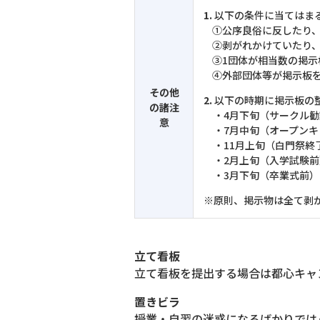
1.
以下の条件に当てはま
①公序良俗に反したり、
②剥がれかけていたり、
③1団体が相当数の掲示
④外部団体等が掲示板を
その他
2.
以下の時期に掲示板の
の諸注
・4月下旬（サークル勧
意
・7月中旬（オープンキ
・11月上旬（白門祭終
・2月上旬（入学試験前
・3月下旬（卒業式前）
※原則、掲示物は全て剥
立て看板
立て看板を提出する場合は都心キャ
置きビラ
授業・自習の迷惑になるばかりでは