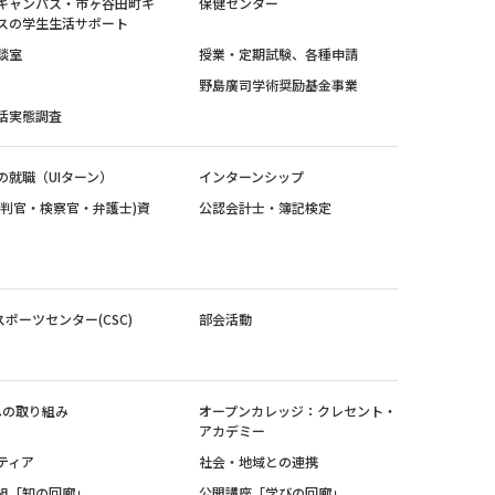
キャンパス・市ヶ谷田町キ
保健センター
スの学生生活サポート
談室
授業・定期試験、各種申請
野島廣司学術奨励基金事業
活実態調査
の就職（UIターン）
インターンシップ
裁判官・検察官・弁護士)資
公認会計士・簿記検定
スポーツセンター(CSC)
部会活動
sへの取り組み
オープンカレッジ：クレセント・
アカデミー
ティア
社会・地域との連携
組「知の回廊」
公開講座「学びの回廊」