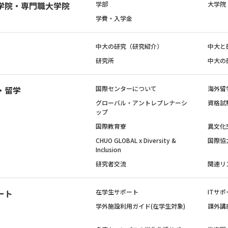
学院・専門職大学院
学部
大学院
学費・入学金
中大の研究（研究紹介）
中大と
研究所
中大の
・留学
国際センターについて
海外留
グローバル・アントレプレナーシ
資格試
ップ
国際教育寮
異文化
CHUO GLOBAL x Diversity &
国際協
Inclusion
研究者交流
関連リ
ート
在学生サポート
ITサポ
学外施設利用ガイド(在学生対象)
課外講