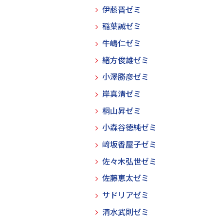
伊藤晋ゼミ
稲葉誠ゼミ
牛嶋仁ゼミ
緒方俊雄ゼミ
小澤勝彦ゼミ
岸真清ゼミ
桐山昇ゼミ
小森谷徳純ゼミ
﨑坂香屋子ゼミ
佐々木弘世ゼミ
佐藤恵太ゼミ
サドリアゼミ
清水武則ゼミ