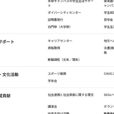
多摩キャンパスの学生生活サポー
後楽園
ト
ャンパ
ダイバーシティセンター
学生相
証明書発行
奨学金
白門祭（大学祭）
学生生
サポート
キャリアセンター
地方へ
資格取得
法曹(
格
教職課程（文系／理系）
・文化活動
スポーツ振興
CHUO
学友会
域貢献
社会連携と社会貢献に関する理念
SDG
講演会
ボラン
中高生向け活動
教養番