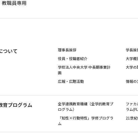
教職員専用
について
理事長挨拶
学長挨
役員・役職者紹介
大学概
学校法人中央大学 中長期事業計
大学の
画
広報・広聴活動
情報の
教育プログラム
全学連携教育機構（全学的教育プ
ファカ
ログラム）
ラム(FL
「知性×行動特性」学修プログラ
21世
ム