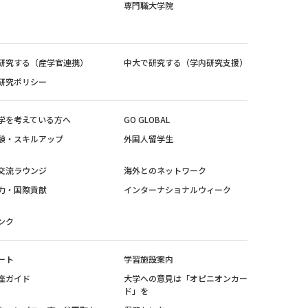
専門職大学院
研究する（産学官連携）
中大で研究する（学内研究支援）
研究ポリシー
学を考えている方へ
GO GLOBAL
験・スキルアップ
外国人留学生
交流ラウンジ
海外とのネットワーク
力・国際貢献
インターナショナルウィーク
ンク
ート
学習施設案内
座ガイド
大学への意見は「オピニオンカー
ド」を