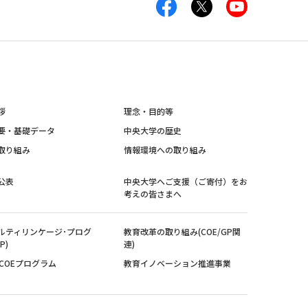
拶
理念・目的等
要・基礎データ
中央大学の歴史
取り組み
情報環境への取り組み
公表
中央大学へご支援（ご寄付）をお
考えの皆さまへ
ルティリンケージ･プログ
教育改革の取り組み(COE/GP関
P)
連)
紀COEプログラム
教育イノベーション推進事業