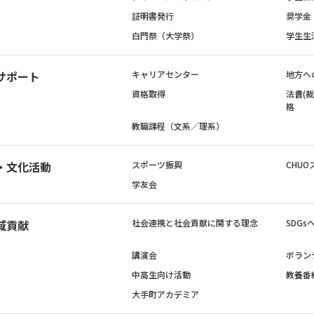
証明書発行
奨学金
白門祭（大学祭）
学生生
サポート
キャリアセンター
地方へ
資格取得
法曹(
格
教職課程（文系／理系）
・文化活動
スポーツ振興
CHUO
学友会
域貢献
社会連携と社会貢献に関する理念
SDG
講演会
ボラン
中高生向け活動
教養番
大手町アカデミア