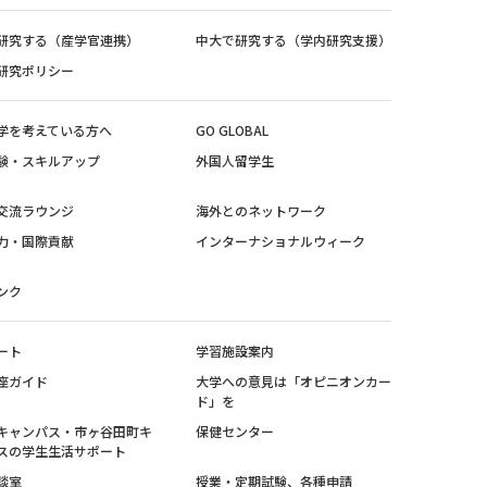
研究する（産学官連携）
中大で研究する（学内研究支援）
研究ポリシー
学を考えている方へ
GO GLOBAL
験・スキルアップ
外国人留学生
交流ラウンジ
海外とのネットワーク
力・国際貢献
インターナショナルウィーク
ンク
ート
学習施設案内
座ガイド
大学への意見は「オピニオンカー
ド」を
キャンパス・市ヶ谷田町キ
保健センター
スの学生生活サポート
談室
授業・定期試験、各種申請