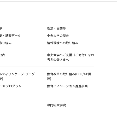
拶
理念・目的等
要・基礎データ
中央大学の歴史
取り組み
情報環境への取り組み
公表
中央大学へご支援（ご寄付）をお
考えの皆さまへ
ルティリンケージ･プログ
教育改革の取り組み(COE/GP関
P)
連)
紀COEプログラム
教育イノベーション推進事業
専門職大学院