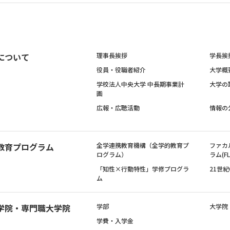
について
理事長挨拶
学長挨
役員・役職者紹介
大学概
学校法人中央大学 中長期事業計
大学の
画
広報・広聴活動
情報の
教育プログラム
全学連携教育機構（全学的教育プ
ファカ
ログラム）
ラム(FL
「知性×行動特性」学修プログラ
21世
ム
学院・専門職大学院
学部
大学院
学費・入学金