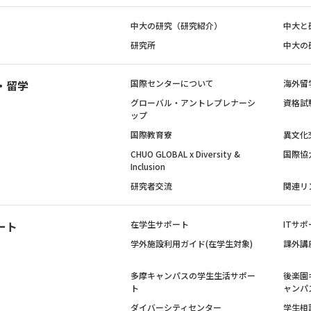
中大の研究（研究紹介）
中大と
研究所
中大の
・留学
国際センターについて
海外留
グローバル・アントレプレナーシ
資格試
ップ
国際教育寮
異文化
CHUO GLOBAL x Diversity &
国際協
Inclusion
研究者交流
関連リ
ート
在学生サポート
ITサポ
学外施設利用ガイド(在学生対象)
課外講
多摩キャンパスの学生生活サポー
後楽園
ト
ャンパ
ダイバーシティセンター
学生相