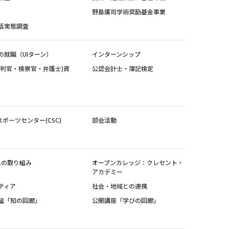
野島廣司学術奨励基金事業
活実態調査
の就職（UIターン）
インターンシップ
裁判官・検察官・弁護士)資
公認会計士・簿記検定
スポーツセンター(CSC)
部会活動
sへの取り組み
オープンカレッジ：クレセント・
アカデミー
ティア
社会・地域との連携
組「知の回廊」
公開講座「学びの回廊」