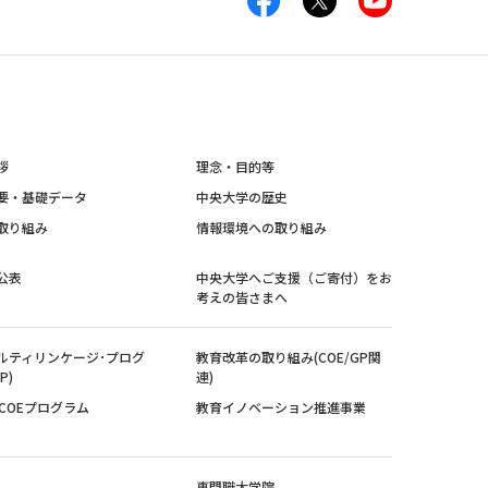
拶
理念・目的等
要・基礎データ
中央大学の歴史
取り組み
情報環境への取り組み
公表
中央大学へご支援（ご寄付）をお
考えの皆さまへ
ルティリンケージ･プログ
教育改革の取り組み(COE/GP関
P)
連)
紀COEプログラム
教育イノベーション推進事業
専門職大学院