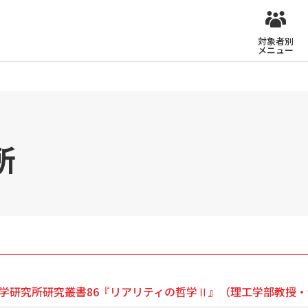
対象者別
メニュー
所
学研究所研究叢書86『リアリティの哲学Ⅱ』（理工学部教授・