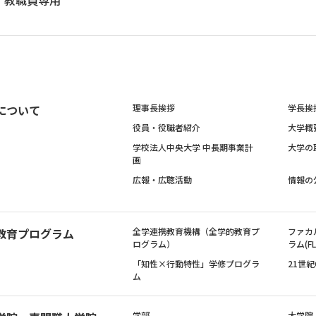
教職員専用
について
理事長挨拶
学長挨
役員・役職者紹介
大学概
学校法人中央大学 中長期事業計
大学の
画
広報・広聴活動
情報の
教育プログラム
全学連携教育機構（全学的教育プ
ファカ
ログラム）
ラム(FL
「知性×行動特性」学修プログラ
21世
ム
学部
大学院