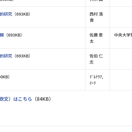
的研究
（693KB）
西村 清
貴
開
（693KB）
佐藤 恵
中央大学
太
的研究
（693KB）
佐伯 仁
志
00KB）
ﾃﾞﾙﾅｳｱ,
ﾏｰｸ
欧文）はこちら
（84KB）