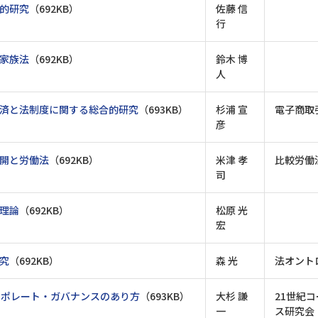
的研究
（692KB）
佐藤 信
行
家族法
（692KB）
鈴木 博
人
済と法制度に関する総合的研究
（693KB）
杉浦 宣
電子商取
彦
開と労働法
（692KB）
米津 孝
比較労働
司
理論
（692KB）
松原 光
宏
究
（692KB）
森 光
法オント
ーポレート・ガバナンスのあり方
（693KB）
大杉 謙
21世紀
一
ス研究会