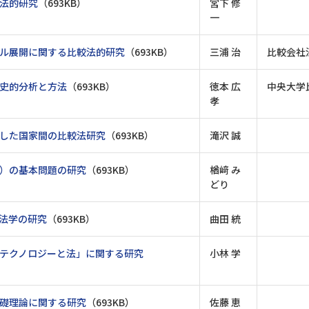
法的研究
（693KB）
宮下 修
一
ル展開に関する比較法的研究
（693KB）
三浦 治
比較会社
史的分析と方法
（693KB）
徳本 広
中央大学
孝
した国家間の比較法研究
（693KB）
滝沢 誠
）の基本問題の研究
（693KB）
楢﨑 み
どり
法学の研究
（693KB）
曲田 統
テクノロジーと法」に関する研究
小林 学
礎理論に関する研究
（693KB）
佐藤 恵