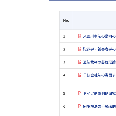
No.
1
米国刑事法の動向の
2
犯罪学・被害者学の
3
憲法裁判の基礎理論
4
日独会社法の当面す
5
ドイツ刑事判例研究
6
紛争解決の手続法的