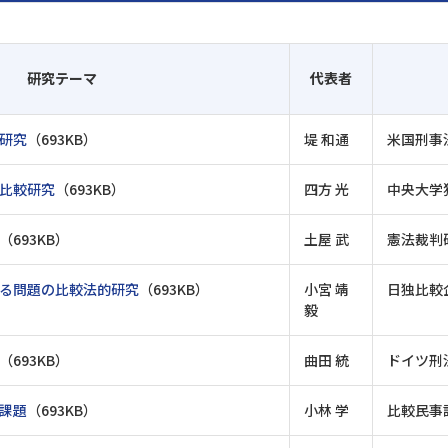
研究テーマ
代表者
研究
（693KB）
堤 和通
米国刑事
比較研究
（693KB）
四方 光
中央大学
（693KB）
土屋 武
憲法裁判
る問題の比較法的研究
（693KB）
小宮 靖
日独比較
毅
（693KB）
曲田 統
ドイツ刑
課題
（693KB）
小林 学
比較民事