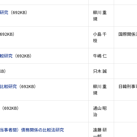
研究
（692KB）
柳川 重
規
692KB）
小島 千
国際関係
枝
較研究
（692KB）
牛嶋 仁
KB）
只木 誠
比較研究
（692KB）
柳川 重
日韓刑事
規
（692KB）
通山 昭
治
当事者間）債務関係の比較法研究
遠藤 研
一郎