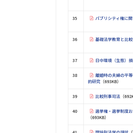
35
パブリシティ権に関
36
基礎法学教育と比較
37
日中環境（生態）損
38
離婚時の夫婦の平等
的研究
（693KB）
39
比較刑事司法
（692
40
選挙権・選挙制度お
（693KB）
41
理論刑法学の現状
（