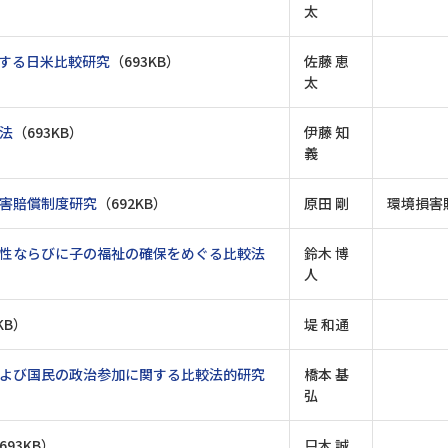
太
する日米比較研究
（693KB）
佐藤 恵
太
法
（693KB）
伊藤 知
義
害賠償制度研究
（692KB）
原田 剛
環境損害
性ならびに子の福祉の確保をめぐる比較法
鈴木 博
人
KB）
堤 和通
よび国民の政治参加に関する比較法的研究
橋本 基
弘
693KB）
只木 誠