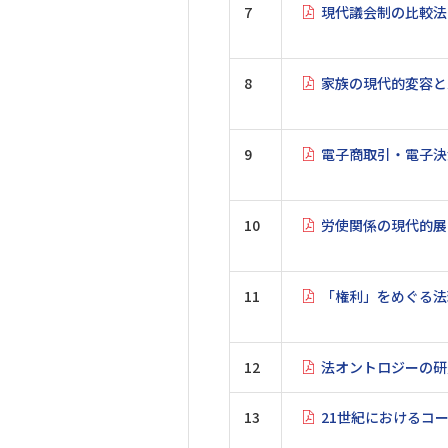
7
現代議会制の比較法
8
家族の現代的変容と
9
電子商取引・電子決
10
労使関係の現代的展
11
「権利」をめぐる法
12
法オントロジーの研
13
21世紀におけるコ