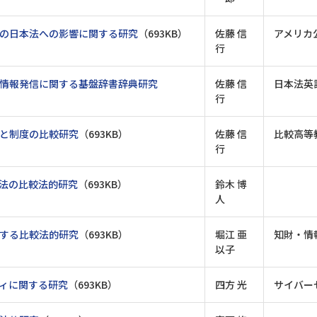
の日本法への影響に関する研究
（693KB）
佐藤 信
アメリカ
行
情報発信に関する基盤辞書辞典研究
佐藤 信
日本法英
行
と制度の比較研究
（693KB）
佐藤 信
比較高等
行
法の比較法的研究
（693KB）
鈴木 博
人
する比較法的研究
（693KB）
堀江 亜
知財・情
以子
ィに関する研究
（693KB）
四方 光
サイバー