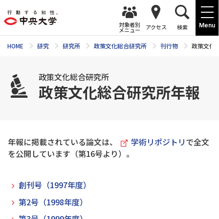
対象者別
Menu
アクセス
検索
メニュー
HOME
研究
研究所
政策文化総合研究所
刊行物
政策文化
政策文化総合研究所
政策文化総合研究所年報
年報に掲載されている論文は、
学術リポジトリ
で全文
を公開しています（第16号より）。
創刊号（1997年度）
第2号（1998年度）
第3号（1999年度）