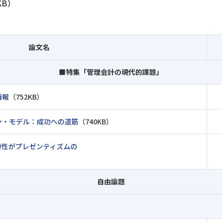
KB）
論文名
■特集「管理会計の現代的課題」
情報
（752KB）
ン・モデル：成功への道筋
（740KB）
特性がプレゼンティズムの
自由論題