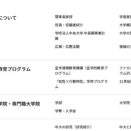
について
理事長挨拶
学長挨
役員・役職者紹介
大学概
学校法人中央大学 中長期事業計
大学の
画
広報・広聴活動
情報の
教育プログラム
全学連携教育機構（全学的教育プ
ファカ
ログラム）
ラム(FL
「知性×行動特性」学修プログラ
21世
ム
学院・専門職大学院
学部
大学院
学費・入学金
中大の研究（研究紹介）
中大と