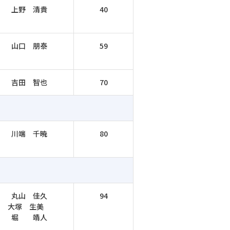
上野 清貴
40
山口 朋泰
59
吉田 智也
70
川端 千暁
80
丸山 佳久
94
大塚 生美
堀 靖人