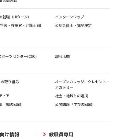
の就職（UIターン）
インターンシップ
裁判官・検察官・弁護士)資
公認会計士・簿記検定
スポーツセンター(CSC)
部会活動
sへの取り組み
オープンカレッジ：クレセント・
アカデミー
ティア
社会・地域との連携
組「知の回廊」
公開講座「学びの回廊」
向け情報
教職員専用