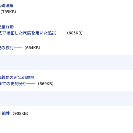
基礎理論
（785KB）
裁量行動
法で補正した尺度を用いた追試──
（685KB）
記の検討──
（684KB）
意義務の近年の展開
 年までの史的分析──
（869KB）
可能性
（908KB）