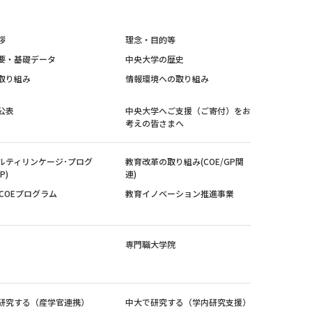
拶
理念・目的等
要・基礎データ
中央大学の歴史
取り組み
情報環境への取り組み
公表
中央大学へご支援（ご寄付）をお
考えの皆さまへ
ルティリンケージ･プログ
教育改革の取り組み(COE/GP関
P)
連)
紀COEプログラム
教育イノベーション推進事業
専門職大学院
研究する（産学官連携）
中大で研究する（学内研究支援）