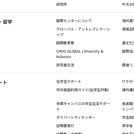
研究所
中大の
・留学
国際センターについて
海外留
グローバル・アントレプレナーシ
資格試
ップ
国際教育寮
異文化
CHUO GLOBAL x Diversity &
国際協
Inclusion
研究者交流
関連リ
ート
在学生サポート
ITサポ
学外施設利用ガイド(在学生対象)
課外講
多摩キャンパスの学生生活サポー
後楽園
ト
ャンパ
ダイバーシティセンター
学生相
証明書発行
奨学金
白門祭（大学祭）
学生生