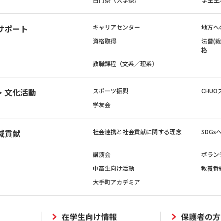
サポート
キャリアセンター
地方へ
資格取得
法曹(
格
教職課程（文系／理系）
・文化活動
スポーツ振興
CHUO
学友会
域貢献
社会連携と社会貢献に関する理念
SDG
講演会
ボラン
中高生向け活動
教養番
大手町アカデミア
在学生向け情報
保護者の方