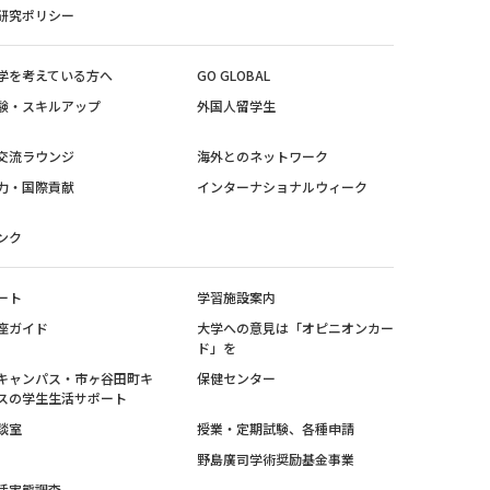
研究ポリシー
学を考えている方へ
GO GLOBAL
験・スキルアップ
外国人留学生
交流ラウンジ
海外とのネットワーク
力・国際貢献
インターナショナルウィーク
ンク
ート
学習施設案内
座ガイド
大学への意見は「オピニオンカー
ド」を
キャンパス・市ヶ谷田町キ
保健センター
スの学生生活サポート
談室
授業・定期試験、各種申請
野島廣司学術奨励基金事業
活実態調査