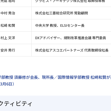
光延 裕司
グラビス・アーキテクツ株式会社 取締役専務
中村 秀治
株式会社三菱総合研究所 常勤顧問
松崎 和賢
中央大学 教授、ELSIセンター長
村上 文洋
DXアドバイザー、規制改革推進会議 専門委員
安井 秀行
株式会社アスコエパートナーズ 代表取締役社長
報学部教授 須藤修が会長、現所長／国際情報学部教授 松崎和賢が
3月6日）
アクティビティ