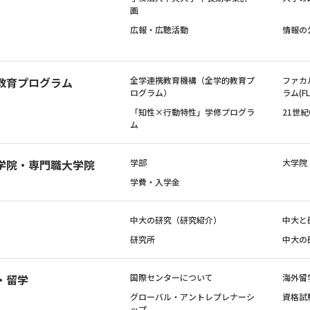
画
広報・広聴活動
情報の
教育プログラム
全学連携教育機構（全学的教育プ
ファカ
ログラム）
ラム(FL
「知性×行動特性」学修プログラ
21世
ム
学院・専門職大学院
学部
大学院
学費・入学金
中大の研究（研究紹介）
中大と
研究所
中大の
・留学
国際センターについて
海外留
グローバル・アントレプレナーシ
資格試
ップ