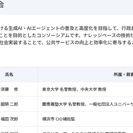
会
ける生成AI・AIエージェントの普及と高度化を目指して、行
ことを目的としたコンソーシアムです。ナレッジベースの技術
社会実装することで、公共サービスの向上と効率化に寄与する
氏名
所属・肩
須藤 修
東京大学 名誉教授、中央大学 教授
國領 二郎
慶應義塾大学 名誉教授、一般社団法人ユニバー
福田 次郎
横浜市 CIO補佐監