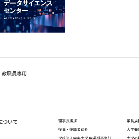
教職員専用
について
理事長挨拶
学長挨
役員・役職者紹介
大学概
学校法人中央大学 中長期事業計
大学の