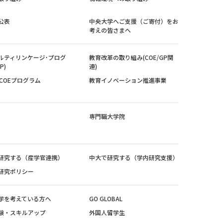
公表
中央大学へご支援（ご寄付）をお
考えの皆さまへ
ルティリンケージ･プログ
教育改革の取り組み(COE/GP関
P)
連)
紀COEプログラム
教育イノベーション推進事業
専門職大学院
研究する（産学官連携）
中大で研究する（学内研究支援）
研究ポリシー
学を考えている方へ
GO GLOBAL
験・スキルアップ
外国人留学生