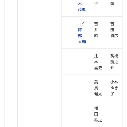
木
子
挙
茂典
吉
吉
阿
井
田
部
純
貴広
太輔
辻
髙橋
本
龍之
昌史
介
美
小林
馬
ゆき
健太
子
増
田
紘之