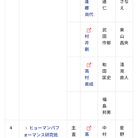
蓬
邉
さな
郷
仁
え
尚代
武
東
村
田
山
井
作郁
昌央
剛
和
淺
高
田
見
村
匡史
直人
直成
福
島
邦男
4
ヒューマンパフ
主
中
星
査
髙
村
野
ォーマンス研究班