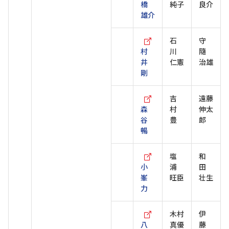
橋
純子
良介
雄介
石
守
村
川
隨
井
仁憲
治雄
剛
吉
遠藤
森
村
伸太
谷
豊
郎
暢
塩
和
小
浦
田
峯
旺臣
壮生
力
木村
伊
八
真優
藤