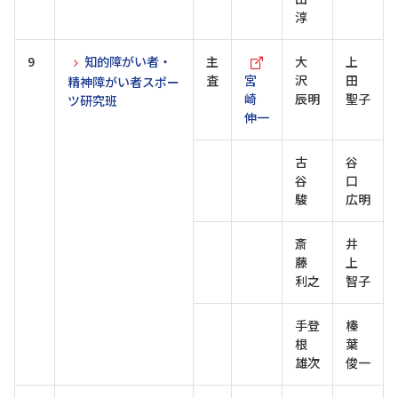
淳
9
知的障がい者・
主
大
上
査
宮
沢
田
精神障がい者スポー
崎
辰明
聖子
ツ研究班
伸一
古
谷
谷
口
駿
広明
斎
井
藤
上
利之
智子
手登
榛
根
葉
雄次
俊一