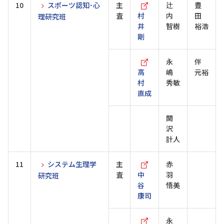
10
スポーツ認知･心
主
辻
豊
査
村
内
田
理研究班
井
智樹
裕浩
剛
永
伴
高
嶋
元裕
村
秀敏
直成
関
沢
計人
11
システム生理学
主
赤
査
中
羽
研究班
谷
悟美
康司
永