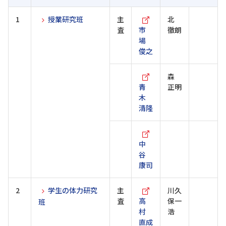
1
授業研究班
主
北
査
市
徹朗
場
俊之
森
青
正明
木
清隆
中
谷
康司
2
学生の体力研究
主
川久
査
高
保一
班
村
浩
直成