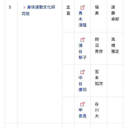
5
身体運動文化研
主
張
遠
査
青
勇
藤
究班
木
卓郎
清隆
照
高
浦
沼
橋
谷
秀世
雅足
郁子
宮
中
本
谷
知次
康司
谷
申
川
恩真
大