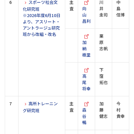
6
スポーツ社会文
主
川
中
査
向
井
島
化研究班
山
圭司
信博
※2026年度6月10日
昌利
より、アスリート・
アントラージュ研究
班から改組・改名
栗
加
原
納
志帆
樹里
下
高
窪
尾
拓也
将幸
7
高所トレーニン
主
加
今
査
森
藤
村
グ研究班
谷
健志
貴幸
暢