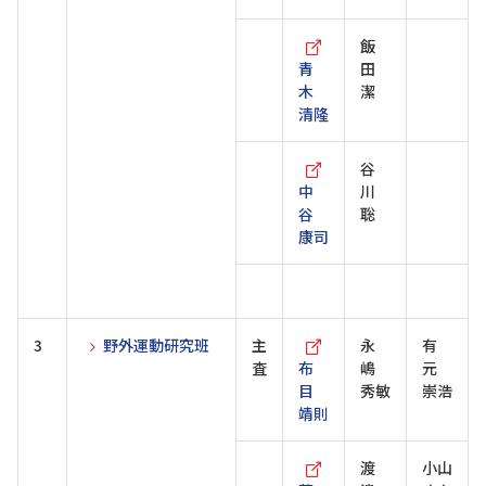
飯
青
田
木
潔
清隆
谷
中
川
谷
聡
康司
3
野外運動研究班
主
永
有
査
布
嶋
元
目
秀敏
崇浩
靖則
渡
小山