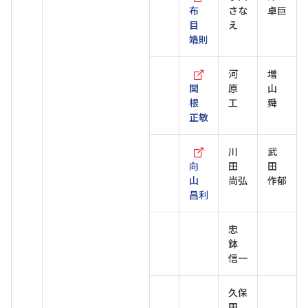
布
さな
卓巨
目
え
靖則
河
増
関
原
山
根
工
舜
正敏
川
武
向
田
田
山
尚弘
作郁
昌利
忠
鉢
信一
久保
田