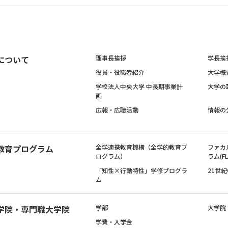
について
理事長挨拶
学長挨
役員・役職者紹介
大学概
学校法人中央大学 中長期事業計
大学の
画
広報・広聴活動
情報の
教育プログラム
全学連携教育機構（全学的教育プ
ファカ
ログラム）
ラム(FL
「知性×行動特性」学修プログラ
21世
ム
学院・専門職大学院
学部
大学院
学費・入学金