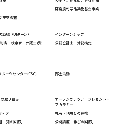
談室
授業・定期試験、各種申請
野島廣司学術奨励基金事業
活実態調査
の就職（UIターン）
インターンシップ
裁判官・検察官・弁護士)資
公認会計士・簿記検定
スポーツセンター(CSC)
部会活動
sへの取り組み
オープンカレッジ：クレセント・
アカデミー
ティア
社会・地域との連携
組「知の回廊」
公開講座「学びの回廊」