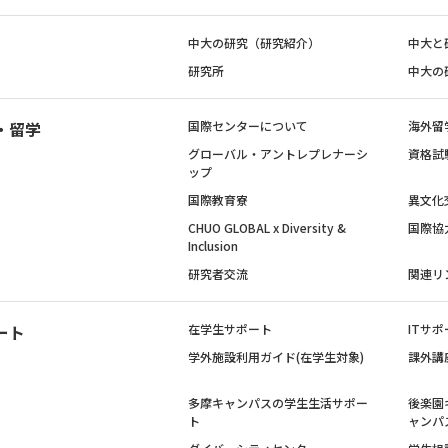
中大の研究（研究紹介）
中大と
研究所
中大の
・留学
国際センターについて
海外留
グローバル・アントレプレナーシ
資格試
ップ
国際教育寮
異文化
CHUO GLOBAL x Diversity &
国際協
Inclusion
研究者交流
関連リ
ート
在学生サポート
ITサポ
学外施設利用ガイド(在学生対象)
課外講
多摩キャンパスの学生生活サポー
後楽園
ト
ャンパ