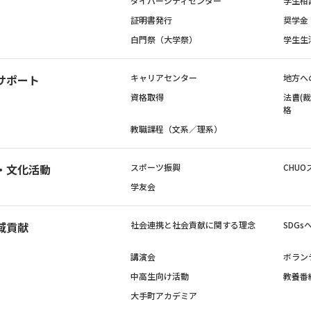
ダイバーシティセンター
学生相
証明書発行
奨学金
白門祭（大学祭）
学生生
サポート
キャリアセンター
地方へ
資格取得
法曹(
格
教職課程（文系／理系）
・文化活動
スポーツ振興
CHUO
学友会
域貢献
社会連携と社会貢献に関する理念
SDG
講演会
ボラン
中高生向け活動
教養番
大手町アカデミア