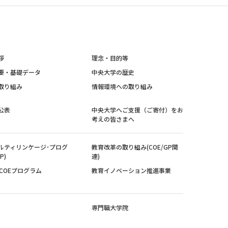
拶
理念・目的等
要・基礎データ
中央大学の歴史
取り組み
情報環境への取り組み
公表
中央大学へご支援（ご寄付）をお
考えの皆さまへ
ルティリンケージ･プログ
教育改革の取り組み(COE/GP関
P)
連)
紀COEプログラム
教育イノベーション推進事業
専門職大学院