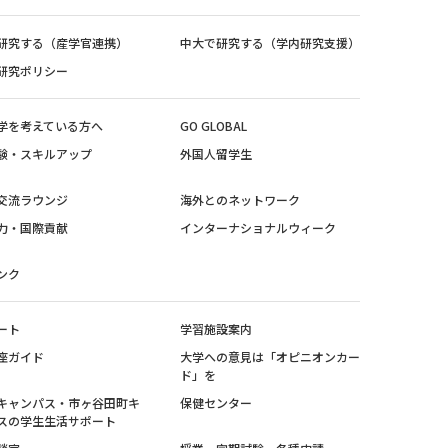
研究する（産学官連携）
中大で研究する（学内研究支援）
研究ポリシー
学を考えている方へ
GO GLOBAL
験・スキルアップ
外国人留学生
交流ラウンジ
海外とのネットワーク
力・国際貢献
インターナショナルウィーク
ンク
ート
学習施設案内
座ガイド
大学への意見は「オピニオンカー
ド」を
キャンパス・市ヶ谷田町キ
保健センター
スの学生生活サポート