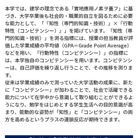
本学では、建学の理念である「實地應用ノ素ヲ養フ」に基
づき、大学卒業後も社会的・職業的自立を図るために必要
な能力として、「『知性（専門的知識・技術）』×『行動
特性（コンピテンシー）』」を掲げています。「知性（専
門的知識・技術）」を測る指標には、授業の担当教員が評
価した学業成績の平均値（GPA＝Grade Point Average）
などを用い、「行動特性（コンピテンシー）」の指標に
は、本学独自のコンピテンシーを用います。コンピテンシ
ーは、自己評価を繰り返し行うことで、その推移を測りま
す。
従来は学業成績のみで測っていた大学活動の成果に、新た
に「コンピテンシー」が加わることで、社会で活躍できる
能力について在学中から意識して取り組むことができるよ
うになり、勉学をはじめとする学生生活への目的意識が高
まり、能動的な姿勢が「知性」と「コンピテンシー」の両
方を高めるというプラスの連鎖反応が期待できます。