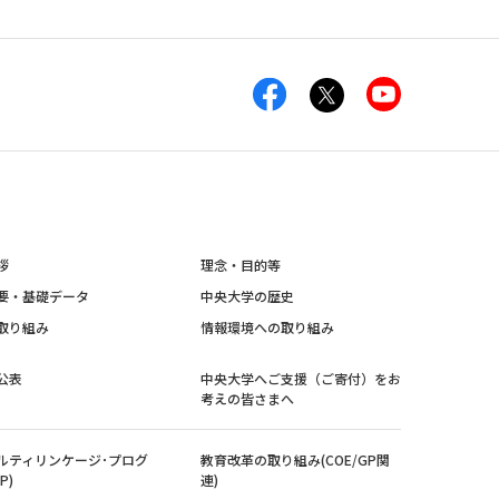
拶
理念・目的等
要・基礎データ
中央大学の歴史
取り組み
情報環境への取り組み
公表
中央大学へご支援（ご寄付）をお
考えの皆さまへ
ルティリンケージ･プログ
教育改革の取り組み(COE/GP関
P)
連)