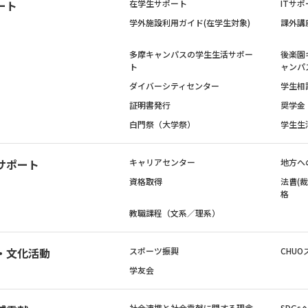
ート
在学生サポート
ITサポ
学外施設利用ガイド(在学生対象)
課外講
多摩キャンパスの学生生活サポー
後楽園
ト
ャンパ
ダイバーシティセンター
学生相
証明書発行
奨学金
白門祭（大学祭）
学生生
サポート
キャリアセンター
地方へ
資格取得
法曹(
格
教職課程（文系／理系）
・文化活動
スポーツ振興
CHUO
学友会
社会連携と社会貢献に関する理念
SDG