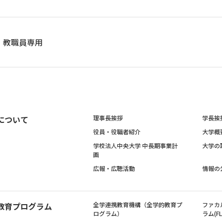
教職員専用
について
理事長挨拶
学長挨
役員・役職者紹介
大学概
学校法人中央大学 中長期事業計
大学の
画
広報・広聴活動
情報の
教育プログラム
全学連携教育機構（全学的教育プ
ファカ
ログラム）
ラム(FL