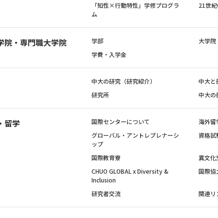
「知性×行動特性」学修プログラ
21世
ム
学院・専門職大学院
学部
大学院
学費・入学金
中大の研究（研究紹介）
中大と
研究所
中大の
・留学
国際センターについて
海外留
グローバル・アントレプレナーシ
資格試
ップ
国際教育寮
異文化
CHUO GLOBAL x Diversity &
国際協
Inclusion
研究者交流
関連リ