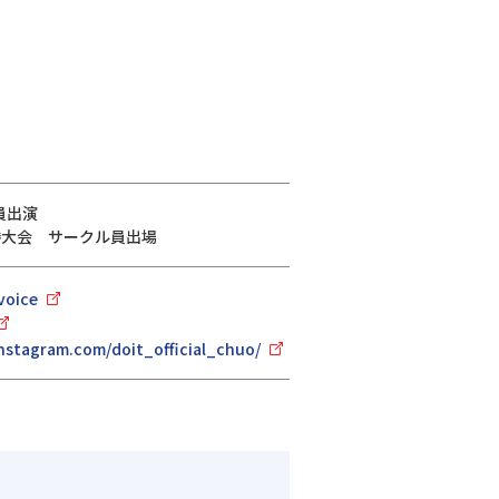
員出演
回全国決勝大会 サークル員出場
voice
nstagram.com/doit_official_chuo/