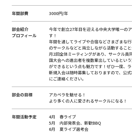
年間部費
3000円/年
部会紹介
今年で創立27年目を迎える中央大学唯一のアカペラサ
プロフィール
す！
年間を通してライブや合宿などさまざまな行
のサークルなどと両立しながら活動すること
月2回全体ミーティングがあり、サークル員
国大会への進出者を複数輩出しているという
ができるという点も魅力です！ぜひ一度、ラ
新規入会は随時募集しておりますので、公式Xア
にご連絡ください。
部会の目標
アカペラを魅せる！
より多くの人に愛されるサークルになる！
年間活動予定
4月 春ライブ
5月 内部発表会、新歓BBQ
6月 夏ライブ選考会