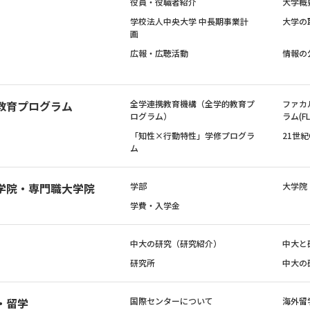
役員・役職者紹介
大学概
学校法人中央大学 中長期事業計
大学の
画
広報・広聴活動
情報の
教育プログラム
全学連携教育機構（全学的教育プ
ファカ
ログラム）
ラム(FL
「知性×行動特性」学修プログラ
21世
ム
学院・専門職大学院
学部
大学院
学費・入学金
中大の研究（研究紹介）
中大と
研究所
中大の
・留学
国際センターについて
海外留