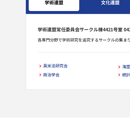
学術連盟
文化連盟
学術連盟常任委員会サークル棟4421号室 042-6
各専門分野で学術研究を追究するサークルの集ま
英米法研究会
海
政治学会
統