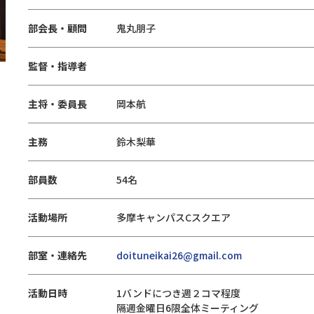
部会長・顧問
鬼丸朋子
監督・指導者
主将・委員長
岡本航
主務
鈴木梨華
部員数
54名
活動場所
多摩キャンパスCスクエア
部室・連絡先
doituneikai26@gmail.com
活動日時
1バンドにつき週２コマ程度
隔週金曜日6限全体ミーティング