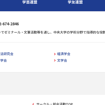
学芸連盟
学友連盟
74-2846
りでゼミナール・文筆活動等を通し、中央大学の学術分野で指導的な役
空法研究会
経済学会
計学会
文学会
サークル・部会活動TOP