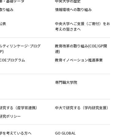
要・基礎データ
中央大学の歴史
取り組み
情報環境への取り組み
公表
中央大学へご支援（ご寄付）をお
考えの皆さまへ
ルティリンケージ･プログ
教育改革の取り組み(COE/GP関
P)
連)
紀COEプログラム
教育イノベーション推進事業
専門職大学院
研究する（産学官連携）
中大で研究する（学内研究支援）
研究ポリシー
学を考えている方へ
GO GLOBAL