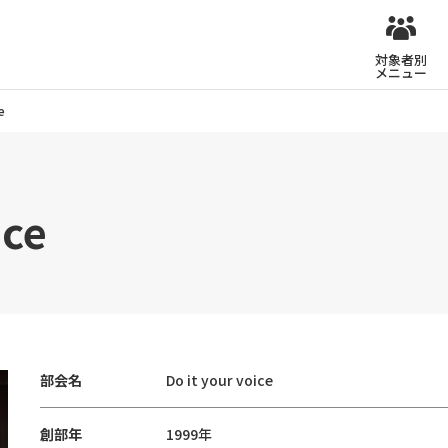
対象者別
メニュー
e
ice
部会名
Do it your voice
創部年
1999年