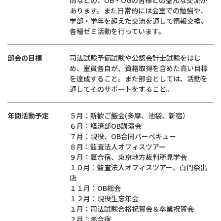
問などの、OB・OGの皆様との盛んな交流が
あります。また日常的には会室での勉強や、
学部・学年を超えた交流を通して情報交換、
各種ゼミ活動を行っています。
部会の目標
司法試験予備試験や公認会計士試験をはじ
め、室員各自が、資格取得を含めた高い目標
を達成すること。また部会としては、活動を
通してそのサポートをすること。
年間活動予定
５月：新歓ご飯会(多摩、池袋、新宿）
６月：経済部OB講演会
７月：現役、OB合同バーベキュー
８月：監査法人オフィスツアー
９月：夏合宿、東京地方裁判所見学会
１０月：監査法人オフィスツアー、白門祭出
店
１１月：OB総会
１２月：現役生忘年会
１月：司法試験合格祝賀会＆卒業祝賀会
２月：冬合宿