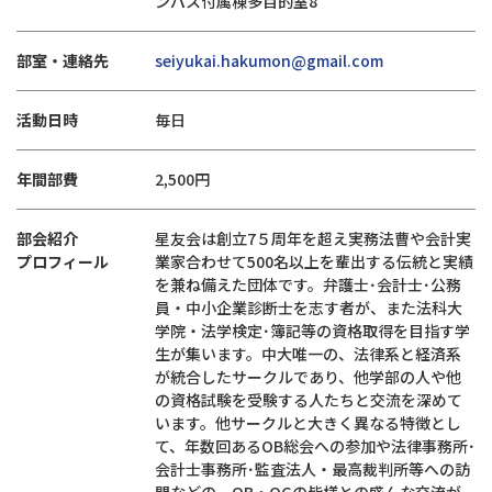
ンパス付属棟多目的室8
部室・連絡先
seiyukai.hakumon@gmail.com
活動日時
毎日
年間部費
2,500円
部会紹介
星友会は創立7５周年を超え実務法曹や会計実
プロフィール
業家合わせて500名以上を輩出する伝統と実績
を兼ね備えた団体です。弁護士･会計士･公務
員・中小企業診断士を志す者が、また法科大
学院・法学検定･簿記等の資格取得を目指す学
生が集います。中大唯一の、法律系と経済系
が統合したサークルであり、他学部の人や他
の資格試験を受験する人たちと交流を深めて
います。他サークルと大きく異なる特徴とし
て、年数回あるOB総会への参加や法律事務所･
会計士事務所･監査法人・最高裁判所等への訪