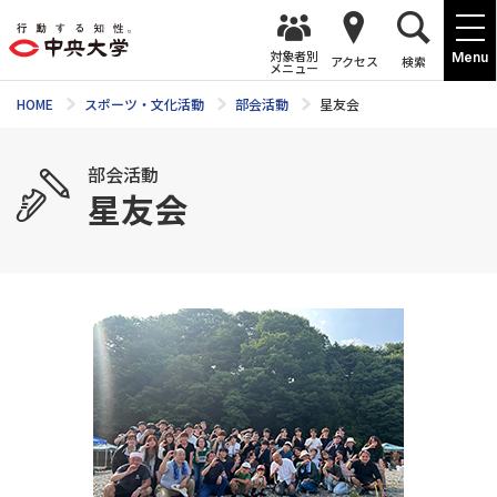
対象者別
Menu
アクセス
検索
メニュー
HOME
スポーツ・文化活動
部会活動
星友会
部会活動
星友会