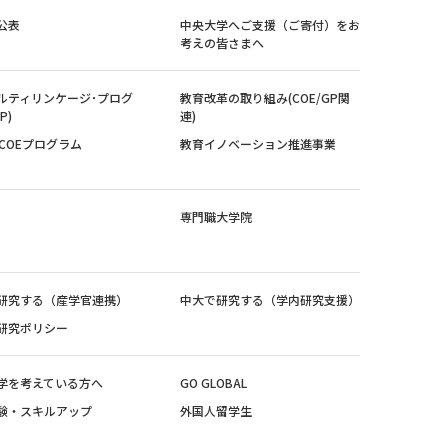
公表
中央大学へご支援（ご寄付）をお
考えの皆さまへ
ルティリンケージ･プログ
教育改革の取り組み(COE/GP関
P)
連)
紀COEプログラム
教育イノベーション推進事業
専門職大学院
研究する（産学官連携）
中大で研究する（学内研究支援）
研究ポリシー
学を考えている方へ
GO GLOBAL
験・スキルアップ
外国人留学生