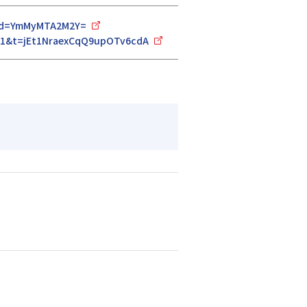
hid=YmMyMTA2M2Y=
=21&t=jEt1NraexCqQ9upOTv6cdA