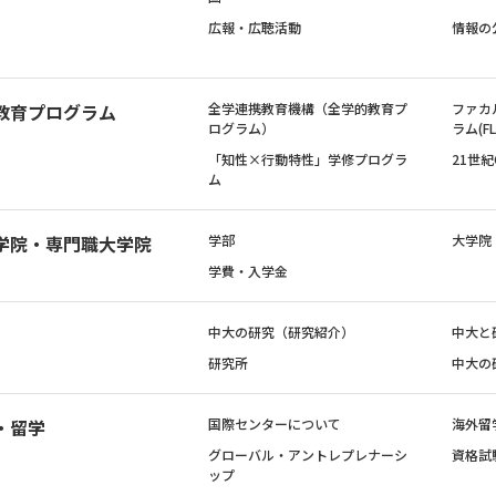
広報・広聴活動
情報の
教育プログラム
全学連携教育機構（全学的教育プ
ファカ
ログラム）
ラム(FL
「知性×行動特性」学修プログラ
21世
ム
学院・専門職大学院
学部
大学院
学費・入学金
中大の研究（研究紹介）
中大と
研究所
中大の
・留学
国際センターについて
海外留
グローバル・アントレプレナーシ
資格試
ップ