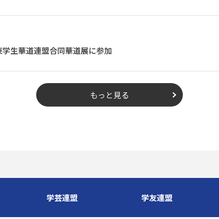
東学生華道連盟合同華道展に参加
もっと見る
学芸連盟
学友連盟