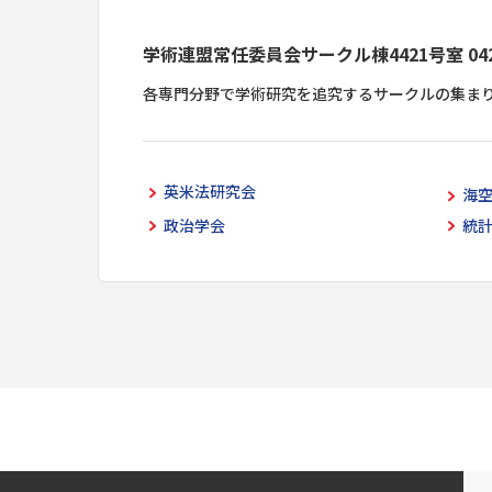
学術連盟常任委員会サークル棟4421号室 042-6
各専門分野で学術研究を追究するサークルの集ま
英米法研究会
海
政治学会
統