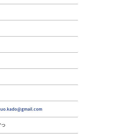
huo.kado@gmail.com
ずつ