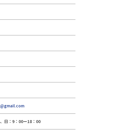
d@gmail.com
0、日：9：00ー18：00