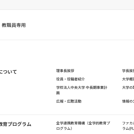
教職員専用
について
理事長挨拶
学長挨
役員・役職者紹介
大学概
学校法人中央大学 中長期事業計
大学の
画
広報・広聴活動
情報の
教育プログラム
全学連携教育機構（全学的教育プ
ファカ
ログラム）
ラム(FL