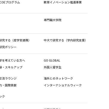
紀COEプログラム
教育イノベーション推進事業
専門職大学院
研究する（産学官連携）
中大で研究する（学内研究支援）
研究ポリシー
学を考えている方へ
GO GLOBAL
験・スキルアップ
外国人留学生
交流ラウンジ
海外とのネットワーク
力・国際貢献
インターナショナルウィーク
ンク