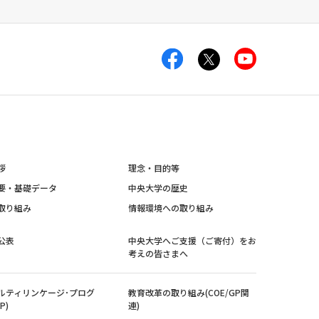
拶
理念・目的等
要・基礎データ
中央大学の歴史
取り組み
情報環境への取り組み
公表
中央大学へご支援（ご寄付）をお
考えの皆さまへ
ルティリンケージ･プログ
教育改革の取り組み(COE/GP関
P)
連)