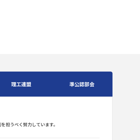
理工連盟
準公認部会
割を担うべく努力しています。