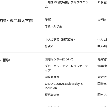
「知性×行動特性」学修プログラ
21世
ム
学院・専門職大学院
学部
大学院
学費・入学金
中大の研究（研究紹介）
中大と
研究所
中大の
・留学
国際センターについて
海外留
グローバル・アントレプレナーシ
資格試
ップ
国際教育寮
異文化
CHUO GLOBAL x Diversity &
国際協
Inclusion
研究者交流
関連リ