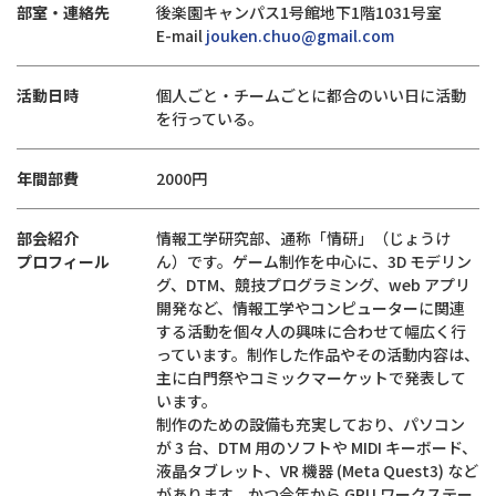
部室・連絡先
後楽園キャンパス1号館地下1階1031号室
E-mail
jouken.chuo@gmail.com
活動日時
個人ごと・チームごとに都合のいい日に活動
を行っている。
年間部費
2000円
部会紹介
情報工学研究部、通称「情研」（じょうけ
プロフィール
ん）です。ゲーム制作を中心に、3D モデリン
グ、DTM、競技プログラミング、web アプリ
開発など、情報工学やコンピューターに関連
する活動を個々人の興味に合わせて幅広く行
っています。制作した作品やその活動内容は、
主に白門祭やコミックマーケットで発表して
います。
制作のための設備も充実しており、パソコン
が 3 台、DTM 用のソフトや MIDI キーボード、
液晶タブレット、VR 機器 (Meta Quest3) など
があります。かつ今年から GPU ワークステー