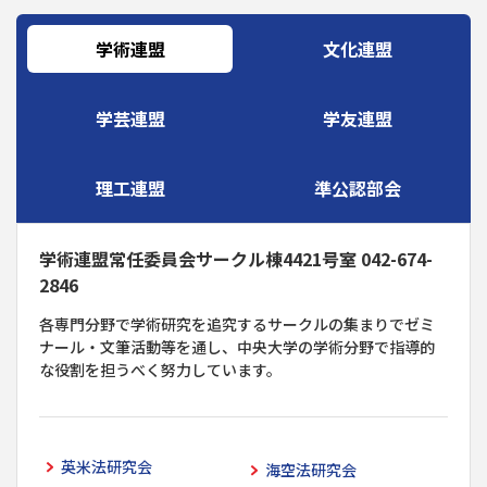
学術連盟
文化連盟
学芸連盟
学友連盟
理工連盟
準公認部会
学術連盟常任委員会サークル棟4421号室 042-674-
2846
各専門分野で学術研究を追究するサークルの集まりでゼミ
ナール・文筆活動等を通し、中央大学の学術分野で指導的
な役割を担うべく努力しています。
英米法研究会
海空法研究会