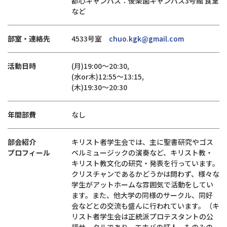
都心キャンパス：後楽園キャンパス3号館 食堂
など
部室・連絡先
4533号室
chuo.kgk@gmail.com
活動日時
(月)19:00～20:30,
(水or木)12:55～13:15,
(木)19:30～20:30
年間部費
なし
部会紹介
キリスト者学生会では、主に聖書研究やゴス
プロフィール
ペルミュージックの演奏など、キリスト教・
キリスト教文化の研究・発表を行っています。
クリスチャンであるかどうかは問わず、様々な
学生がアットホームな雰囲気で活動をしてい
ます。また、他大学の同様のサークル、同好
会などとの交流も盛んに行われています。（キ
リスト者学生会は正統派プロテスタントの公