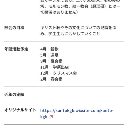
認サークルであり、エホバの証人、ものみの
塔、モルモン教、統一教会（原理研）とは一
切関係はありません）
部会の目標
キリスト教やその文化についての見識を深
め、学生生活に活かしていくこと
年間活動予定
4月：新歓
5月：遠足
9月：夏合宿
11月：学祭出店
12月：クリスマス会
2月：春合宿
近年の実績
オリジナルサイト
https://kantokgk.wixsite.com/kanto-
kgk