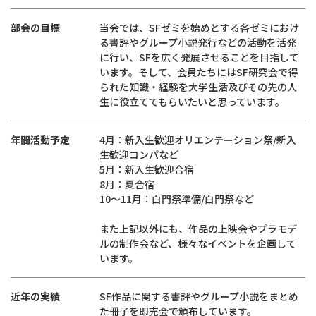
部会の目標
当会では、SFゼミを始めとする各ゼミにおけ
る書評やグループ小説発行などの活動を活発
に行い、SFを広く発展させることを目指して
います。そして、会員たちにはSF研究会で得
られた知識・経験を大学生活及びその先の人
生に役立ててもらいたいと思っています。
年間活動予定
4月：新入生歓迎オリエンテーション祭/新入
生歓迎コンパなど
5月：新入生歓迎合宿
8月：夏合宿
10～11月：白門祭準備/白門祭など
また上記以外にも、作品の上映会やプラモデ
ルの制作会など、様々なイベントを企画して
います。
近年の実績
SF作品に関する書評やグループ小説をまとめ
た冊子を即売会で頒布しています。