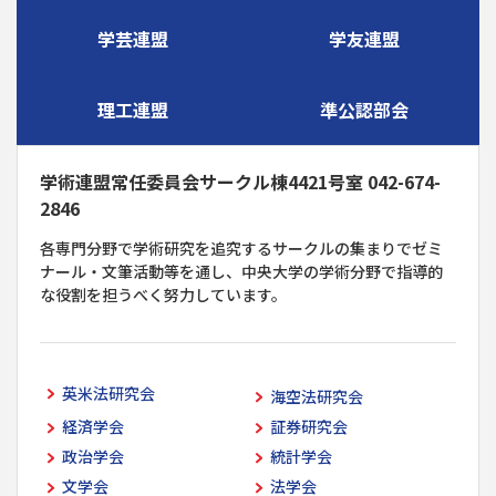
学芸連盟
学友連盟
理工連盟
準公認部会
学術連盟常任委員会サークル棟4421号室 042-674-
2846
各専門分野で学術研究を追究するサークルの集まりでゼミ
ナール・文筆活動等を通し、中央大学の学術分野で指導的
な役割を担うべく努力しています。
英米法研究会
海空法研究会
経済学会
証券研究会
政治学会
統計学会
文学会
法学会