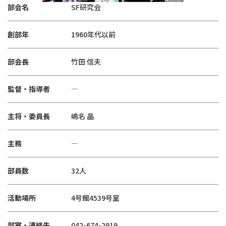
部会名
SF研究会
創部年
1960年代以前
部会長
竹田 信夫
監督・指導者
―
主将・委員長
嶋名 晶
主務
―
部員数
32人
活動場所
4号館4539号室
部室・連絡先
042-674-2919