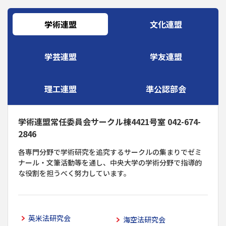
学術連盟
文化連盟
学芸連盟
学友連盟
理工連盟
準公認部会
学術連盟常任委員会サークル棟4421号室 042-674-
2846
各専門分野で学術研究を追究するサークルの集まりでゼミ
ナール・文筆活動等を通し、中央大学の学術分野で指導的
な役割を担うべく努力しています。
英米法研究会
海空法研究会