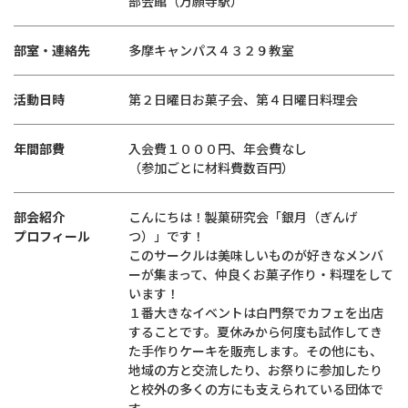
部会館（万願寺駅）
部室・連絡先
多摩キャンパス４３２９教室
活動日時
第２日曜日お菓子会、第４日曜日料理会
年間部費
入会費１０００円、年会費なし
（参加ごとに材料費数百円）
部会紹介
こんにちは！製菓研究会「銀月（ぎんげ
プロフィール
つ）」です！
このサークルは美味しいものが好きなメンバ
ーが集まって、仲良くお菓子作り・料理をして
います！
１番大きなイベントは白門祭でカフェを出店
することです。夏休みから何度も試作してき
た手作りケーキを販売します。その他にも、
地域の方と交流したり、お祭りに参加したり
と校外の多くの方にも支えられている団体で