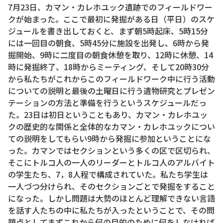
7月23日、カマン・カレホユック遺跡でのフィールドワー
クが始まった。ここで最初に発掘がある日（平日）のスケ
ジュールを書き出しておくと、まず朝5時起床、5時15分
には一回目の朝食、5時45分に施設を出発し、6時から発
掘開始、9時に二度目の朝食休憩を取り、12時に休憩、14
時に発掘終了、18時からミーティング、そして20時30分
から私たちがこれからこのフィールドワーク中に行う活動
についての説明と最後の土曜日に行う遺物研究とプレゼン
テーションの方法と準備を行うというスケジュールだっ
た。23日は初日ということもあり、カマン・カレホユッ
クの歴史的な関係と全体的なカマン・カレホユックについ
ての説明をしてもらい9時から発掘に参加ということにな
った。カマンではセクションという多くの区で区切られ、
そこにトルコ人の一人のリーダーとトルコ人のアルバイト
の学生たち、7，8人程で構成されていた。私たち学生は
一人づつ分けられ、そのセクションごとで発掘をすること
になった。しかし問題は大勢のほとんど理解できない言語
を話す人たちの中に私たちが入ったということで、その問
題点としてまずこれから何の目的のために何をしなければ