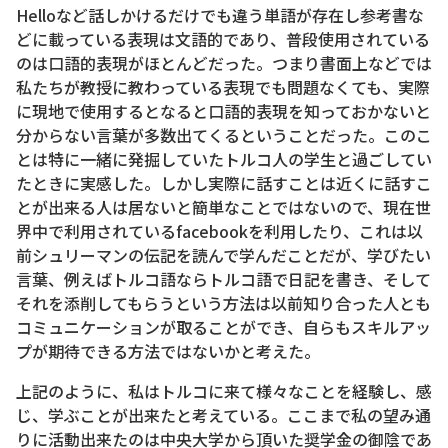
Helloなど話しかけるだけでも違う単語が存在し参考書な
どに載っている表現は文語的であり、普段使用されている
のは口語的表現がほとんどだった。つまり書面上などでは
私たちが教授に教わっている表現でも問題なくても、実際
に現地で使用するとなると口語的表現を知っておかないと
分からない言葉が多数出てくるということだった。このこ
とは特に一緒に発掘していたトルコ人の学生と過ごしてい
たときに実感した。しかし実際に話すことは近くに話すこ
とが出来る人は居ないと簡単なことではないので、現在世
界中で利用されているfacebookを利用したり、これは以
前シュリーマンの伝記を読んで学んだことだが、学びたい
言葉、例えばトルコ語ならトルコ語で日記を書き、そして
それを添削してもらうという方法は以前知り合った人とも
コミュニケーションが取ることができ、自らもスキルアッ
プが期待できる方法ではないかと考えた。
上記のように、私はトルコに来て様々なことを経験し、感
じ、学ぶことが出来たと考えている。ここまで私の望み通
りに活動出来たのは中央大学から頂いた奨学金の御陰であ