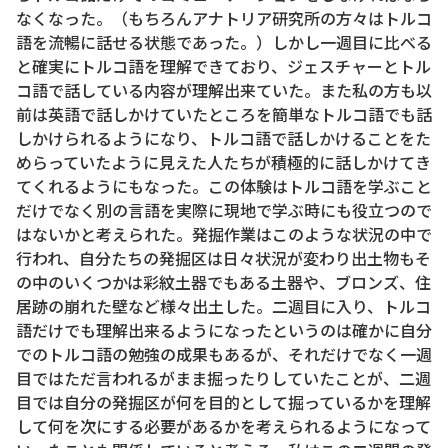
なくなった。（もちろんアナトリア研究所の方々はトルコ
語を流暢に話せる状態であった。）しかし一週目に比べる
と確実にトルコ語を理解できており、ジェスチャーとトル
コ語で話している内容が理解出来ていた。また私の方も以
前は英語で話しかけていたところを簡単なトルコ語でも話
しかけられるようになり、トルコ語で話しかけることをた
めらっていたように見えた人たちが積極的に話しかけてき
てくれるようにもなった。この体験はトルコ語を学ぶこと
だけでなく別の言語を実際に現地で学ぶ時にも役立つので
はないかと考えられた。発掘作業はこのような状況の中で
行われ、自分たちの発掘区は日々状況が変わり出土物もそ
の中のいくつかは彩紋土器でもある土器や、ブロンズ、住
居跡の崩れた壁など様々出土した。二週目に入り、トルコ
語だけでも理解出来るようになったというのは確かに自分
でのトルコ語の勉強の成果もあるが、それだけでなく一週
目ではただ言われるがまま掘ったりしていたことが、二週
目では自分の発掘区が何を目的として掘っているかを理解
して何を次にする必要があるかを考えられるようになって