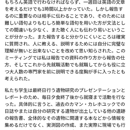
もちろん英語で行わなければならず、一週目は英語の文章
を考えるだけでも1時間以上かかっていた。しかし報告す
るのに重要なのは相手に伝わることであり、そのためには
難しい語句よりもむしろ簡単な語句を用いた方が文法とし
ての間違いも少なく、また聴く人にも伝わり易いというこ
とが分かった。また報告すると分かりにくいところは確実
に質問され、人に教える、説明するためには自分に完璧な
理解が無いと出来ないことを改めて思い知らされた。この
ミーティングでは私は報告での資料の作り方から報告の仕
方、そしてこれから先就職活動でも就職してからも役に立
つ大人数の専門家を前に説明できる度胸が手に入ったとも
考えられた。
私たち学生は最終日行う遺物研究のプレゼンテーションと
レポートのため、毎日夕食終了後から就寝まで活動を行な
った。具体的に言うと、過去のカマン・カレホユックでの
日誌やまたは自分の研究する遺物が出土している他の遺跡
の報告書、全体的なその遺物に関連する本などから情報を
集めるだけでなく、実測図の作成、また実際に現場でも行