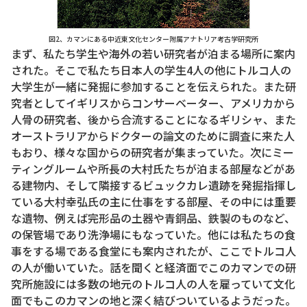
図2、カマンにある中近東文化センター附属アナトリア考古学研究所
まず、私たち学生や海外の若い研究者が泊まる場所に案内
された。そこで私たち日本人の学生4人の他にトルコ人の
大学生が一緒に発掘に参加することを伝えられた。また研
究者としてイギリスからコンサーベーター、アメリカから
人骨の研究者、後から合流することになるギリシャ、また
オーストラリアからドクターの論文のために調査に来た人
もおり、様々な国からの研究者が集まっていた。次にミー
ティングルームや所長の大村氏たちが泊まる部屋などがあ
る建物内、そして隣接するビュックカレ遺跡を発掘指揮し
ている大村幸弘氏の主に仕事をする部屋、その中には重要
な遺物、例えば完形品の土器や青銅品、鉄製のものなど、
の保管場であり洗浄場にもなっていた。他には私たちの食
事をする場である食堂にも案内されたが、ここでトルコ人
の人が働いていた。話を聞くと経済面でこのカマンでの研
究所施設には多数の地元のトルコ人の人を雇っていて文化
面でもこのカマンの地と深く結びついているようだった。