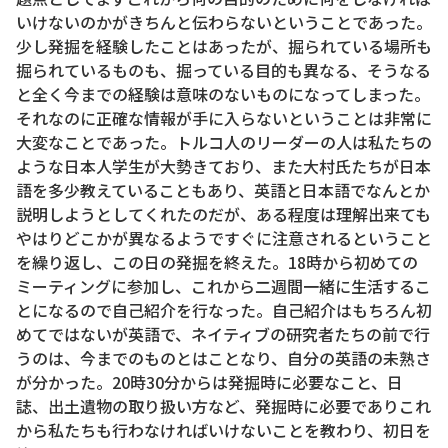
いけないのかがきちんと伝わらないということであった。
少し発掘を経験したことはあったが、掘られている場所も
掘られているものも、掘っている目的も異なる、そうなる
と全く今までの経験は意味のないものになってしまった。
それなのに正確な情報が手に入らないということは非常に
大変なことであった。トルコ人のリーダーの人は私たちの
ような日本人学生が大勢きており、また大村氏たちが日本
語を多少教えていることもあり、英語と日本語でなんとか
説明しようとしてくれたのだが、ある程度は理解出来ても
やはりどこかが異なるようですぐに注意されるということ
を繰り返し、この日の発掘を終えた。18時から初めての
ミーティングに参加し、これから二週間一緒に生活するこ
とになるので自己紹介を行なった。自己紹介はもちろん初
めてではないが英語で、ネイティブの研究者たちの前で行
うのは、今までのものとはことなり、自分の英語の未熟さ
が分かった。20時30分からは発掘時に必要なこと、日
誌、出土遺物の取り扱い方など、発掘時に必要でありこれ
から私たちも行わなければいけないことを教わり、初日を