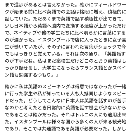
まで進歩があるとは言えなかった。確かにフィールドワー
クが始まる前に比べ英語での会話は格段に増え、積極的に
話していた。ただあくまで英語で話す積極性が出てきて、
少し日本語から英語へ脳内で変換する速度が上がっただけ
で、ネイティブや他の学生たちに比べ明らかに言葉にする
のが遅かった。イスタンブールで店に入ったときに女子高
生が働いていたが、その子に言われた言葉がショックで今
でもはっきりと覚えている。それは次の通り、「英語話す
のが下手だね。私はまだ高校生だけどこのとおり英語はし
っかり話せるし、大学生になったらフランス語とかスペイ
ン語も勉強するつもり。」
確かに私は英語のスピーキングは得意ではなかったが一緒
に行った学生や私が知っている人も大抵同じようなスピー
ドだった。どうしてこんなに日本人は英語を話すのが苦手
なのかと考えたとき日常的に英語を話す機会が少ないから
であることは確かだった。それはトルコの人にも適用出来
た。イスタンブールは様々な国から多くの人が来る観光地
であり、そこでは共通語である英語が必要だった。しかし