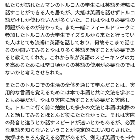
私たちが訪れたカマンのトルコ人の学生には英語を流暢に
話すことができる人も居たが、大抵は英語を話せずトルコ
語だけしか使わない人が多くいた。これはやはり必要性の
問題があるのが分かった。また一緒にフィールドワークに
参加したトルコ人の大学生でイズミルから来たと行ってい
た人はとても流暢に英語を話しており、何故そこまで話せ
るのか聞いてみるとやはり多く英語を話すことが必要であ
ると教えてくれた。これから私が英語のスピーキングの力
を高めるためには常日頃からの英語の使用が必要なのでは
ないかと考えさせられた。
またこのトルコでの生活の全体を通じて学んだことは、実
用的な言語を覚えるためには本で単語と共に文法を学ぶこ
とも必要だが、やはり実際に話すことが必要だと実感し
た。トルコに行く前に勉強した多少の文法と単語は実際の
人と話してみるとほとんど役にたたなかった。それは実際
の発音と違うとか話すスピードが速いとかもあるが、必要
な単語を知らないということが決定的に思い知らされた。
挨拶はもちろん覚える必要があるが、例えば英語でもHiや