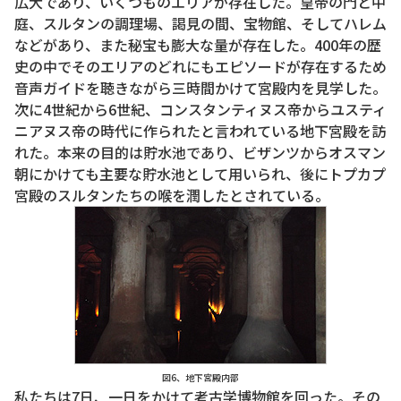
広大であり、いくつものエリアが存在した。皇帝の門と中
庭、スルタンの調理場、謁見の間、宝物館、そしてハレム
などがあり、また秘宝も膨大な量が存在した。400年の歴
史の中でそのエリアのどれにもエピソードが存在するため
音声ガイドを聴きながら三時間かけて宮殿内を見学した。
次に4世紀から6世紀、コンスタンティヌス帝からユスティ
ニアヌス帝の時代に作られたと言われている地下宮殿を訪
れた。本来の目的は貯水池であり、ビザンツからオスマン
朝にかけても主要な貯水池として用いられ、後にトプカプ
宮殿のスルタンたちの喉を潤したとされている。
図6、地下宮殿内部
私たちは7日、一日をかけて考古学博物館を回った。その