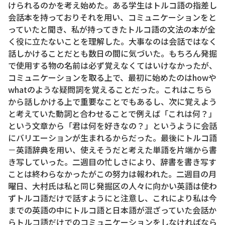
けられるのかを考え始めた。ある学生はトルコ語の指差し
会話本を持っておりそれを用い、コミュニケーションをと
っていたと聞き、私が持ってきたトルコ語の文法の本が全
く役に立たないことを理解した。大事なのは会話ではなく
話しかけることだとも数日の間に気づいた。もちろん発掘
で使用する物の名前は必ず覚えなくてはいけなかったが、
コミュニケーションを取る上で、最初に始めたのはhowや
whatのような疑問詞を覚えることだった。これはこちら
から話しかける上で重要なことでもあるし、次に覚えよう
と考えていた動詞と合わせることで例えば「これは何？」
という文章から「君は何を好きなの？」というように会話
にバリエーションが生まれるからだった。最後にトルコ語
－英語辞典を用い、使えそうだと考えた単語を片端から書
き写していった。二週目の忙しさにより、辞書を書き写す
ことは終わらなかったがこの努力は報われた。二週目の月
曜日、大村氏は私と同じ発掘区の人々に向かい英語は使わ
ずトルコ語だけで話すようにと注意し、これにより私は今
までの英語の中にトルコ語と日本語が混ざっていた会話か
らトルコ語だけでのコミュニケーションをしなければなら