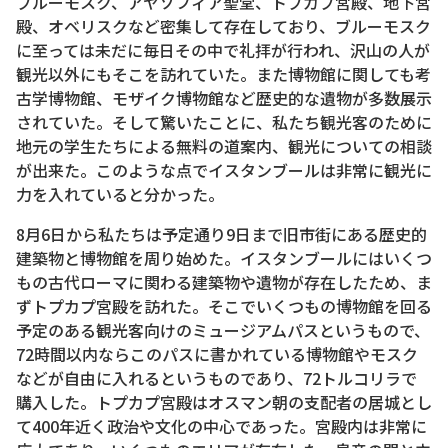
ブルーモスク、アヤソフィア聖堂、トプカプ宮殿、地下宮
殿、オベリスクなど密集して存在しており、ブルーモスク
に至っては未だに毎日その中で礼拝が行われ、沢山の人が
観光以外にもそこを訪れていた。また博物館に関しても考
古学博物館、モザイク博物館など歴史的な遺物が多数展示
されていた。そして驚いたことに、私たち観光客のために
地元の学生たちによる無料の道案内、観光についての相談
が出来た。このような点でイスタンブールは非常に観光に
力を入れていると分かった。
8月6日から私たちは予定通り9日まで旧市街にある歴史的
建築物と博物館を周り始めた。イスタンブールにはいくつ
もの古代ローマに関わる建築物や遺物が存在したため、ま
ずトプカプ宮殿を訪れた。そこでいくつもの博物館を回る
予定のある観光客向けのミュージアムパスというもので、
72時間以内ならこのパスに書かれている博物館やモスク
などが自由に入れるというものであり、72トルコリラで
購入した。トプカプ宮殿はオスマン朝の支配者の居城とし
て400年近く政治や文化の中心であった。宮殿内は非常に