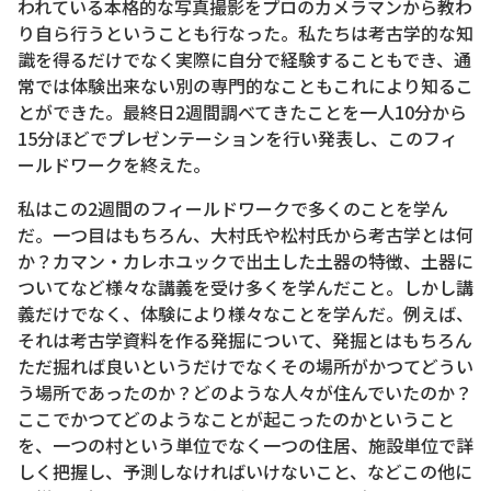
われている本格的な写真撮影をプロのカメラマンから教わ
り自ら行うということも行なった。私たちは考古学的な知
識を得るだけでなく実際に自分で経験することもでき、通
常では体験出来ない別の専門的なこともこれにより知るこ
とができた。最終日2週間調べてきたことを一人10分から
15分ほどでプレゼンテーションを行い発表し、このフィ
ールドワークを終えた。
私はこの2週間のフィールドワークで多くのことを学ん
だ。一つ目はもちろん、大村氏や松村氏から考古学とは何
か？カマン・カレホユックで出土した土器の特徴、土器に
ついてなど様々な講義を受け多くを学んだこと。しかし講
義だけでなく、体験により様々なことを学んだ。例えば、
それは考古学資料を作る発掘について、発掘とはもちろん
ただ掘れば良いというだけでなくその場所がかつてどうい
う場所であったのか？どのような人々が住んでいたのか？
ここでかつてどのようなことが起こったのかということ
を、一つの村という単位でなく一つの住居、施設単位で詳
しく把握し、予測しなければいけないこと、などこの他に