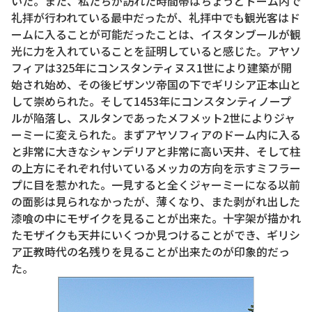
いた。また、私たちが訪れた時間帯はちょうどドーム内で
礼拝が行われている最中だったが、礼拝中でも観光客はド
ームに入ることが可能だったことは、イスタンブールが観
光に力を入れていることを証明していると感じた。アヤソ
フィアは325年にコンスタンティヌス1世により建築が開
始され始め、その後ビザンツ帝国の下でギリシア正本山と
して崇められた。そして1453年にコンスタンティノープ
ルが陥落し、スルタンであったメフメット2世によりジャ
ーミーに変えられた。まずアヤソフィアのドーム内に入る
と非常に大きなシャンデリアと非常に高い天井、そして柱
の上方にそれぞれ付いているメッカの方向を示すミフラー
プに目を惹かれた。一見すると全くジャーミーになる以前
の面影は見られなかったが、薄くなり、また剥がれ出した
漆喰の中にモザイクを見ることが出来た。十字架が描かれ
たモザイクも天井にいくつか見つけることができ、ギリシ
ア正教時代の名残りを見ることが出来たのが印象的だっ
た。