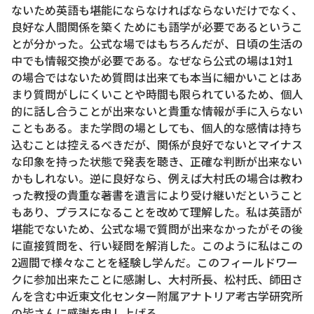
ないため英語も堪能にならなければならないだけでなく、
良好な人間関係を築くためにも語学が必要であるというこ
とが分かった。公式な場ではもちろんだが、日頃の生活の
中でも情報交換が必要である。なぜなら公式の場は1対1
の場合ではないため質問は出来ても本当に細かいことはあ
まり質問がしにくいことや時間も限られているため、個人
的に話し合うことが出来ないと貴重な情報が手に入らない
こともある。また学問の場としても、個人的な感情は持ち
込むことは控えるべきだが、関係が良好でないとマイナス
な印象を持った状態で発表を聴き、正確な判断が出来ない
かもしれない。逆に良好なら、例えば大村氏の場合は教わ
った教授の貴重な著書を遺言により受け継いだということ
もあり、プラスになることを改めて理解した。私は英語が
堪能でないため、公式な場で質問が出来なかったがその後
に直接質問を、行い疑問を解消した。このように私はこの
2週間で様々なことを経験し学んだ。このフィールドワー
クに参加出来たことに感謝し、大村所長、松村氏、師田さ
んを含む中近東文化センター附属アナトリア考古学研究所
の皆さんに感謝を申し上げる。