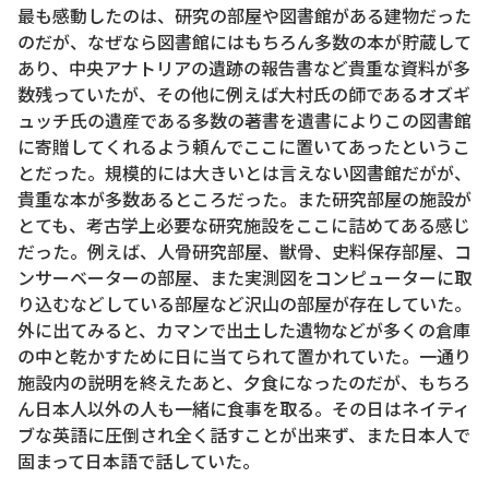
最も感動したのは、研究の部屋や図書館がある建物だった
のだが、なぜなら図書館にはもちろん多数の本が貯蔵して
あり、中央アナトリアの遺跡の報告書など貴重な資料が多
数残っていたが、その他に例えば大村氏の師であるオズギ
ュッチ氏の遺産である多数の著書を遺書によりこの図書館
に寄贈してくれるよう頼んでここに置いてあったというこ
とだった。規模的には大きいとは言えない図書館だがが、
貴重な本が多数あるところだった。また研究部屋の施設が
とても、考古学上必要な研究施設をここに詰めてある感じ
だった。例えば、人骨研究部屋、獣骨、史料保存部屋、コ
ンサーベーターの部屋、また実測図をコンピューターに取
り込むなどしている部屋など沢山の部屋が存在していた。
外に出てみると、カマンで出土した遺物などが多くの倉庫
の中と乾かすために日に当てられて置かれていた。一通り
施設内の説明を終えたあと、夕食になったのだが、もちろ
ん日本人以外の人も一緒に食事を取る。その日はネイティ
ブな英語に圧倒され全く話すことが出来ず、また日本人で
固まって日本語で話していた。