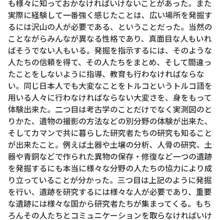
も様々に知っておかなければいけないことがあった。また
実際に経験して一番強く感じたことは、広い場所を発掘す
るには沢山の人が必要である、ということだった。当然の
ことながらみんなが異なる性格であり、真面目な人もいれ
ばそうでない人もいる。発掘を指示するには、そのような
人たちの信頼を得て、その人たちをまとめ、そして間違っ
たことをしないように指導、教育も行わなければならな
い。同じ日本人でも大変なことをトルコというトルコ語を
用いる人々に行わなければならない大変さを、身をもって
体験出来た。二つ目は考古学のことだけでなく実測図のと
りかた、遺物の撮影の方法などの別分野の体験が出来た、
そしてカマンで共に暮らした研究者たちの研究も知ること
が出来たこと。例えば土器や土壌の分析、人骨の研究、土
器や青銅などで作られた異物の保存・修復など一つの遺跡
を発掘するにも本当に様々な分野の人たちの協力により成
り立っていることが分かった。三つ目は上記のように発掘
を行い、遺跡を研究するには様々な人が必要であり、重要
な遺跡には様々な国から研究者たちが集まってくる。もち
ろんその人たちとコミュニケーションを取らなければいけ