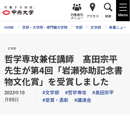
対象者別
Menu
アクセス
検索
メニュー
HOME
学部・大学院・専門職大学院
学部
文学部
新着ニュース
文学部
哲学専攻兼任講師 髙田宗平
先生が第4回「岩瀬弥助記念書
物文化賞」を受賞しました
#文学部
#哲学専攻
#髙田宗平
2023年10
#受賞・表彰
#講演会
月05日