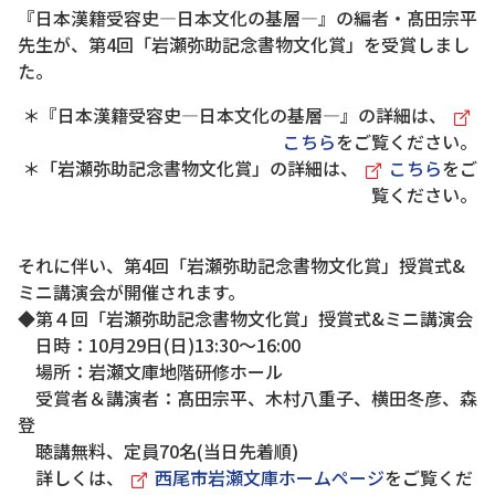
『日本漢籍受容史―日本文化の基層―』の編者・髙田宗平
先生が、第4回「岩瀬弥助記念書物文化賞」を受賞しまし
た。
＊『日本漢籍受容史―日本文化の基層―』の詳細は、
こちら
をご覧ください。
＊「岩瀬弥助記念書物文化賞」の詳細は、
こちら
をご
覧ください。
それに伴い、第4回「岩瀬弥助記念書物文化賞」授賞式&
ミニ講演会が開催されます。
◆第４回「岩瀬弥助記念書物文化賞」授賞式&ミニ講演会
日時：10月29日(日)13:30～16:00
場所：岩瀬文庫地階研修ホール
受賞者＆講演者：髙田宗平、木村八重子、横田冬彦、森
登
聴講無料、定員70名(当日先着順)
詳しくは、
西尾市岩瀬文庫ホームページ
をご覧くだ