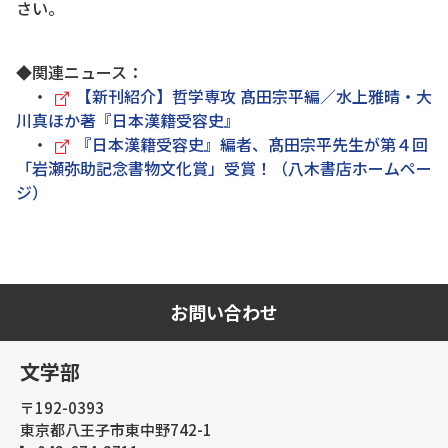
さい。
◆関連ニュース：
・
【新刊紹介】哲学専攻 髙田宗平編／水上雅晴・大
川真ほか著『日本漢籍受容史』
・
『日本漢籍受容史』編者、髙田宗平先生が第４回
「岩瀬弥助記念書物文化賞」受賞！（八木書店ホームペー
ジ）
お問い合わせ
文学部
〒192-0393
東京都八王子市東中野742-1