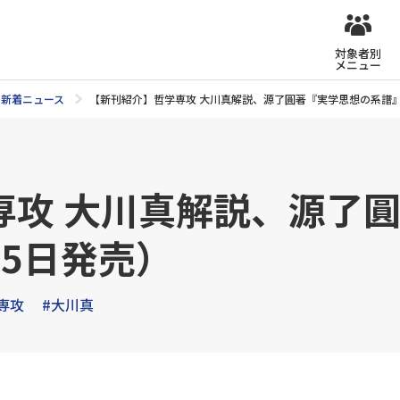
対象者別
メニュー
新着ニュース
【新刊紹介】哲学専攻 大川真解説、源了圓著『実学思想の系譜』（
専攻 大川真解説、源了
15日発売）
専攻
#大川真