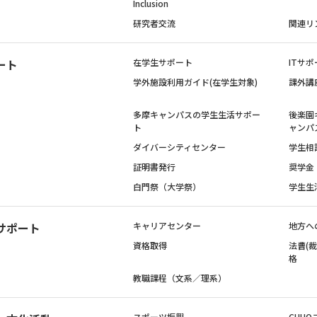
Inclusion
研究者交流
関連リ
ート
在学生サポート
ITサポ
学外施設利用ガイド(在学生対象)
課外講
多摩キャンパスの学生生活サポー
後楽園
ト
ャンパ
ダイバーシティセンター
学生相
証明書発行
奨学金
白門祭（大学祭）
学生生
サポート
キャリアセンター
地方へ
資格取得
法曹(
格
教職課程（文系／理系）
スポーツ振興
CHUO