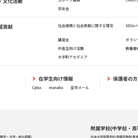
・文化活動
学友会
域貢献
社会連携と社会貢献に関する理念
SDG
講演会
ボラン
中高生向け活動
教養番
大手町アカデミア
在学生向け情報
保護者の方
Cplus
manaba
全学メール
附属学校(中学校・高
商学・文学・総合政策）
中央大学高等学校(昼間定時制 普通