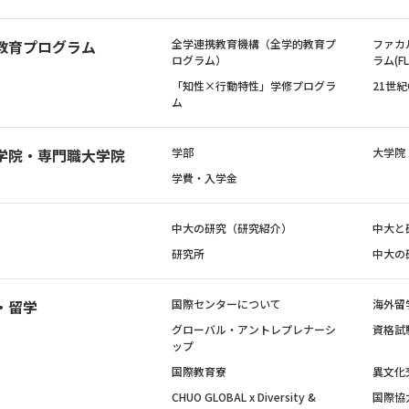
教育プログラム
全学連携教育機構（全学的教育プ
ファカ
ログラム）
ラム(FL
「知性×行動特性」学修プログラ
21世
ム
学院・専門職大学院
学部
大学院
学費・入学金
中大の研究（研究紹介）
中大と
研究所
中大の
・留学
国際センターについて
海外留
グローバル・アントレプレナーシ
資格試
ップ
国際教育寮
異文化
CHUO GLOBAL x Diversity &
国際協