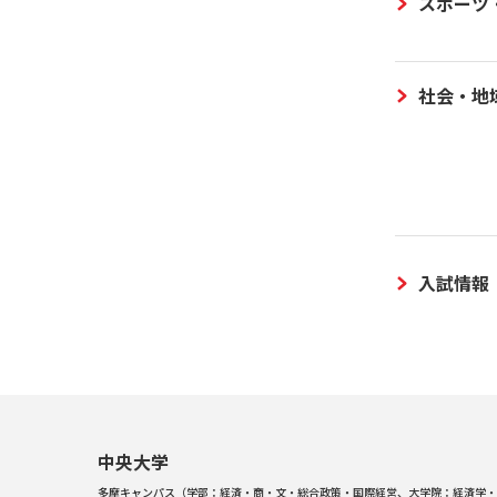
スポーツ
社会・地
入試情報
中央大学
多摩キャンパス（学部：経済・商・文・総合政策・国際経営、大学院：経済学・