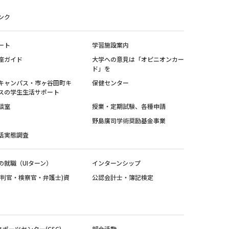
ンク
ート
学習施設案内
座ガイド
大学への意見は「オピニオンカー
ド」を
キャンパス・市ヶ谷田町キ
保健センター
スの学生生活サポート
談室
授業・定期試験、各種申請
野島廣司学術奨励基金事業
活実態調査
の就職（UIターン）
インターンシップ
裁判官・検察官・弁護士)資
公認会計士・簿記検定
スポーツセンター(CSC)
部会活動