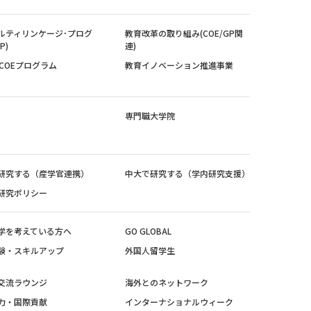
ルティリンケージ･プログ
教育改革の取り組み(COE/GP関
P)
連)
紀COEプログラム
教育イノベーション推進事業
専門職大学院
研究する（産学官連携）
中大で研究する（学内研究支援）
研究ポリシー
学を考えている方へ
GO GLOBAL
験・スキルアップ
外国人留学生
交流ラウンジ
海外とのネットワーク
力・国際貢献
インターナショナルウィーク