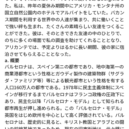
た。私は、昨年の夏休み期間中にアメリカ・モンタナ州の
国立自然公園内のホテルでアルバイトをしていた。バカン
ス期間を利用する世界中の人達が集まり、共に働いくこと
で強い絆も生まれ、たくさんの素晴らしい友達をつくるこ
とができた。彼は、そのときできた友達の中のひとりで、
のちに多くの場面で私の調査を助けてくれることとなり、
アリカンテでは、予定よりはるかに長い期間、彼の家に宿
泊させてもらえることとなった。
a. 概要
バルセロナは、スペイン第ニの都市であり、地中海第一の
商業港都市という性格とガウディ製作の建築物群（サグラ
ダ・ファミリア等）等による観光都市という性格を有する
人口160万人の都市である。1978年に民主主義体制にスペ
インが移行するまでバルセロナはフランコ政権の圧政下に
あり、民主化以降「バルセロナ・モデル」として知られる
都市再生が押し進められる。この「バルセロナ・モデル」
英国をはじめ欧州を中心として高く評価されている。バル
セロナは、歴史的に見ると、キリスト教国とアラブとの闘
いの前線基地であったため、現在の旧市街地は、元々壁に