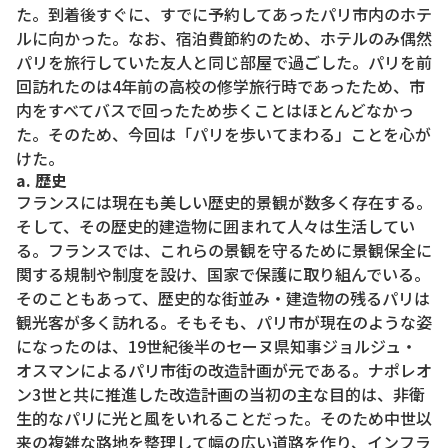
た。到着後すぐに、すでに予約してあったパリ市内のホテ
ルに向かった。なお、宿泊費節約のため、ホテルのみ偶然
パリを旅行していた友人と同じ部屋で過ごした。パリを前
回訪れたのは4年前の高校の修学旅行時であったため、市
内をすべてバスで回ったため歩くことはほとんどなかっ
た。そのため、今回は「パリを歩いてまわる」ことを心が
けた。
a. 歴史
フランスには現在も美しい歴史的景観が数多く存在する。
そして、その歴史的建造物に囲まれて人々は生活してい
る。フランスでは、これらの景観を守るために景観保全に
関する規制や制度を設け、国家で保護に取り組んでいる。
そのこともあって、歴史的な街並み・建造物の残るパリは
観光客が多く訪れる。そもそも、パリ市が現在のような姿
になったのは、19世紀後半のセーヌ県知事ジョルジュ・
オスマンによるパリ市街の改造計画が元である。ナポレオ
ン3世と共に推進した改造計画の当初の主な目的は、非衛
生的なパリに光と風をいれることだった。そのため中世以
来の複雑な路地を整理して幅の広い道路を作り、インフラ