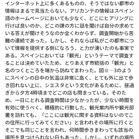
インターネット上に多くあるものの、そうではない都市の
情報はまるで見当たらない。アリカンテの情報はスペイン
語のホームページにおいても少なく、どこにヒアリングに
行けば良いのか、どこの課の方に話を聞けば自分の求めて
いる答えが聞けそうなのか全くわからず、調査開始から苦
難の連続であった。しかし、それならば私がこの都市につ
いて情報を提供する側になろう、と力が湧いたのも事実で
ある。スペインにおいては「観光」というテーマで調査す
ることは決めていたため、とりあえず市統括の「観光」と
名のつくところを端から訪ねてまわった。図Ⅲ―3のよう
にスペインの日中の気温は非常に高く、とても外に出て歩
き回れない上に、シエスタという文化があるために、昼過
ぎから夕方4時頃までどこの店も閉まっている。そのた
め、一日にとれる調査時間は少なかったが、少ない時間を
有効に使うべく、積極的に行動した。観光案内所や観光部
署を訪れても、「ここには観光に関する資料はないのでこ
の住所に行ってみてください」と言われその場所に行くと
そこでも同じことを言われ、何時間歩きまわっても該当の
場所を見つけられない日もあった。しかし、いずれの場所