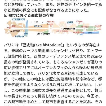
などを整備していった。また、建物のデザインを統一する
など景観の保全にも配慮がなされるようになった。
b. 都市における都市軸の存在
パリには「歴史軸(axe historique)」というものが存在す
る。東端のルーヴル美術館はシャンゼリゼ通り、エトワー
ル凱旋門を経て、西端のラ・デファンス地区まで約8kmの
長さの軸が整備されている。もちろんシャンゼリゼ通りの
広い歩道エリアにはオープンカフェのような賑わい形成機
能が立地しており、パリを代表する景観を形成している
が、その他にこの軸上には歴史的建築物や記念碑など、都
市を代表するようなシンボル以外は立地していない。しか
し、この歴史軸は都市の成長を誘導する骨格として、数百
年の長きにわたって機能し続けているのである。今回は、
この都市軸を中心として都市を調査することを試み、その