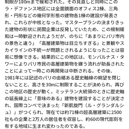
制限が180mまで緩和された。その見直しと同時にこの
ラ・デファンス地区には全面鏡面のオフィス2棟、三角
形・円形などの幾何学形態の建物各1棟の建設が発表さ
れ、これらが中核となった。マスタープランの決まりきっ
た建物の形状に民間企業は反発していたため、この規制緩
和は一時歓迎されたようだが、のちに「あまりにパリ市内
の景色と違う」「高層建築物は目立ちすぎる」と景観やス
カイラインの不統一が問題とされるようになったことは容
易に想像できる。結果的にこの地区は、モンパルナス・タ
ワーによりパリ市民の高層建築物を嫌う流れが助長された
ことによって一時この再開発は中断される。その後、
1981年には記述のパリの由緒ある歴史軸線の眺望を閉じ
ないことと、高さを30mに制限することが決められ、再び
この地区の歴史が動く。ミッテラン大統領のときに歴史軸
の延長線上に「意味のある」建物を建設することが決定さ
れ、国際コンペで決まった「新凱旋門（ル・グランダルシ
ュ）」がつくられ、現在では約71棟の超高層建築に2500
社もの企業と2万人の居住者を収容し、約60の現代彫刻を
有する地域に生まれ変わったのである。