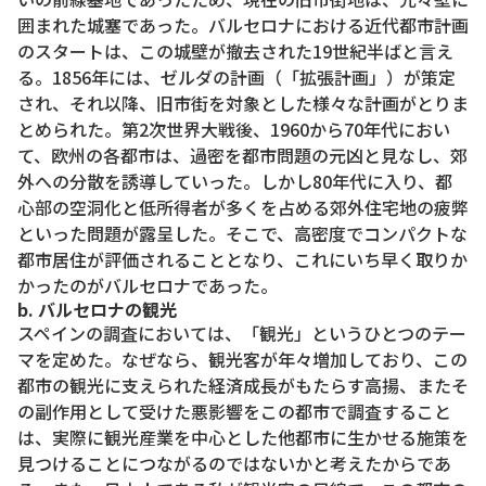
囲まれた城塞であった。バルセロナにおける近代都市計画
のスタートは、この城壁が撤去された19世紀半ばと言え
る。1856年には、ゼルダの計画（「拡張計画」）が策定
され、それ以降、旧市街を対象とした様々な計画がとりま
とめられた。第2次世界大戦後、1960から70年代におい
て、欧州の各都市は、過密を都市問題の元凶と見なし、郊
外への分散を誘導していった。しかし80年代に入り、都
心部の空洞化と低所得者が多くを占める郊外住宅地の疲弊
といった問題が露呈した。そこで、高密度でコンパクトな
都市居住が評価されることとなり、これにいち早く取りか
かったのがバルセロナであった。
b. バルセロナの観光
スペインの調査においては、「観光」というひとつのテー
マを定めた。なぜなら、観光客が年々増加しており、この
都市の観光に支えられた経済成長がもたらす高揚、またそ
の副作用として受けた悪影響をこの都市で調査すること
は、実際に観光産業を中心とした他都市に生かせる施策を
見つけることにつながるのではないかと考えたからであ