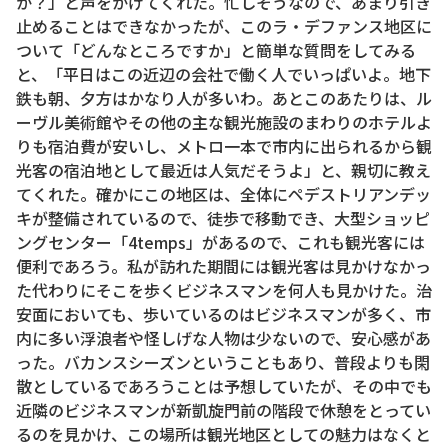
か？」と声をかけてくれた。忙しそうなので、あまり引き
止めることはできなかったが、このラ・デファンス地区に
ついて「どんなところですか」と簡単な質問をしてみる
と、「平日はこの近辺の会社で働く人でいっぱいよ。地下
鉄も朝、夕方はかなり人が多いわ。あとこのあたりは、ル
ーヴル美術館やその他の主な観光施設のまわりのホテルよ
りも宿泊費が安いし、メトロ一本で市内に出られるから観
光客の宿泊地として最近は人気だそうよ」と、親切に教え
てくれた。確かにこの地区は、全体にペデストリアンデッ
キが整備されているので、徒歩で移動でき、大型ショッピ
ングセンター「4temps」があるので、これも観光客には
便利であろう。私が訪れた期間には観光客は見かけなかっ
た代わりにそこを歩くビジネスマンを何人も見かけた。治
安面においても、歩いているのはビジネスマンが多く、市
内に多い浮浪者や怪しげな人物は少ないので、安心感があ
った。バカンスシーズンということもあり、普段よりも閑
散としているであろうことは予想していたが、その中でも
近隣のビジネスマンが新凱旋門前の階段で休憩をとってい
るのを見かけ、この場所は観光地区としての魅力はなくと