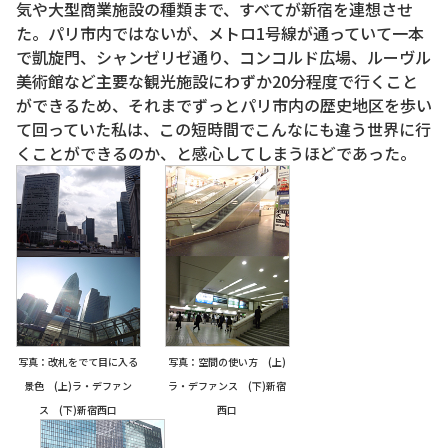
気や大型商業施設の種類まで、すべてが新宿を連想させ
た。パリ市内ではないが、メトロ1号線が通っていて一本
で凱旋門、シャンゼリゼ通り、コンコルド広場、ルーヴル
美術館など主要な観光施設にわずか20分程度で行くこと
ができるため、それまでずっとパリ市内の歴史地区を歩い
て回っていた私は、この短時間でこんなにも違う世界に行
くことができるのか、と感心してしまうほどであった。
写真：改札をでて目に入る
写真：空間の使い方 (上)
景色 (上)ラ・デファン
ラ・デファンス (下)新宿
ス (下)新宿西口
西口