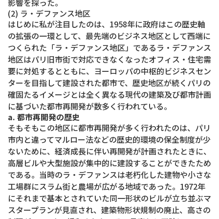
影響を探った。
(2) ラ・デファンス地区
はじめに私が注目したのは、1958年に政府はこの歴史軸
の拡張の一環として、最先端のビジネス地区として西端に
つくられた「ラ・デファンス地区」であるラ・デファンス
地区はパリ旧市街で対応できなくなったオフィス・住宅需
要に対処するとともに、ヨーロッパの中枢的ビジネスセン
ターを目指して建設された都市で、歴史地区が続くパリの
確固たるイメージとは全く異なる現代の建築及び都市計画
に基づいた都市再開発が数多く行われている。
a. 都市再開発の歴史
そもそもこの地区に都市再開発が多く行われたのは、パリ
市内と違ってマルロー法などの歴史的環境の保全制度が少
ないために、経済成長に伴い再開発が計画されたときに、
高層ビルや大型施設が集中的に建設することができたため
である。当時のラ・デファンスは老朽化した建物や小さな
工場群にスラム街と農場が広がる地域であった。1972年
にそれまで基本とされていた同一形状のビルが立ち並ぶマ
スタープランが見直され、建築物形状規制の廃止、高さの