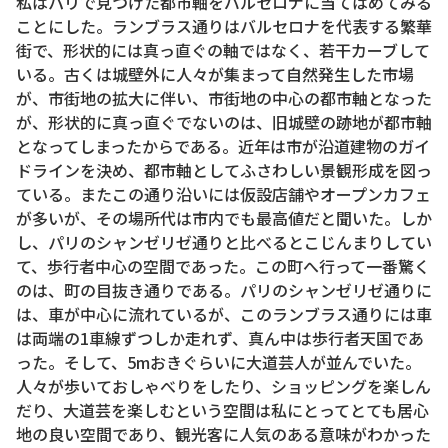
私はパリで見つけた都市軸をバルセロナに当てはめてみる
ことにした。ランブラス通りはバルセロナを代表する繁華
街で、形状的には真っ直ぐの軸ではなく、若干カーブして
いる。古くは城壁外に人々が集まって自然発生した市場
が、市街地の拡大に伴い、市街地の中心の都市軸となった
が、形状的に真っ直ぐでないのは、旧城壁の跡地が都市軸
となってしまったからである。近年は市が沿道建物のガイ
ドラインを決め、都市軸としてふさわしい景観形成を図っ
ている。またこの通り沿いには仮設店舗やオープンカフェ
が多いが、その場所代は市内でも最高値だと聞いた。しか
し、パリのシャンゼリゼ通りと比べるとこじんまりしてい
て、歩行者中心の空間であった。この町へ行って一番驚く
のは、町の目抜き通りである。パリのシャンゼリゼ通りに
は、車が中心に流れているが、このランブラス通りには車
は両端の1車線ずつしか走れず、真ん中は歩行者天国であ
った。そして、5mおきぐらいに大道芸人が並んでいた。
人々が歩いておしゃべりをしたり、ショッピングを楽しん
だり、大道芸を楽しむという空間は私にとってとても居心
地の良い空間であり、観光客に人気のある意味がわかった