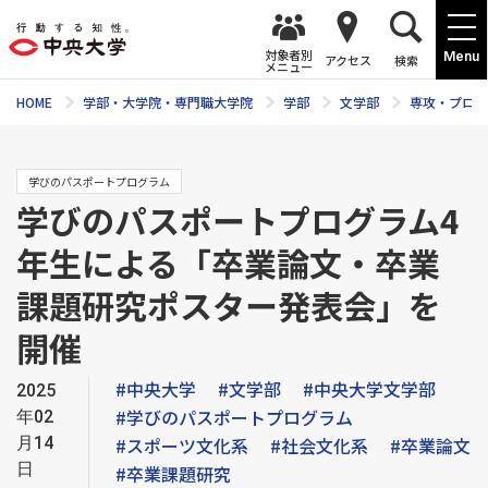
対象者別
Menu
アクセス
検索
メニュー
HOME
学部・大学院・専門職大学院
学部
文学部
専攻・プログ
学びのパスポートプログラム
学びのパスポートプログラム4
年生による「卒業論文・卒業
課題研究ポスター発表会」を
開催
#中央大学
#文学部
#中央大学文学部
2025
#学びのパスポートプログラム
年02
月14
#スポーツ文化系
#社会文化系
#卒業論文
日
#卒業課題研究