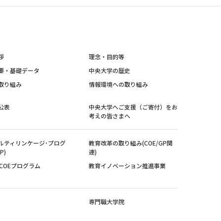
拶
理念・目的等
要・基礎データ
中央大学の歴史
取り組み
情報環境への取り組み
公表
中央大学へご支援（ご寄付）をお
考えの皆さまへ
ルティリンケージ･プログ
教育改革の取り組み(COE/GP関
P)
連)
紀COEプログラム
教育イノベーション推進事業
専門職大学院