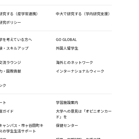
研究する（産学官連携）
中大で研究する（学内研究支援）
研究ポリシー
学を考えている方へ
GO GLOBAL
験・スキルアップ
外国人留学生
交流ラウンジ
海外とのネットワーク
力・国際貢献
インターナショナルウィーク
ンク
ート
学習施設案内
座ガイド
大学への意見は「オピニオンカー
ド」を
キャンパス・市ヶ谷田町キ
保健センター
スの学生生活サポート