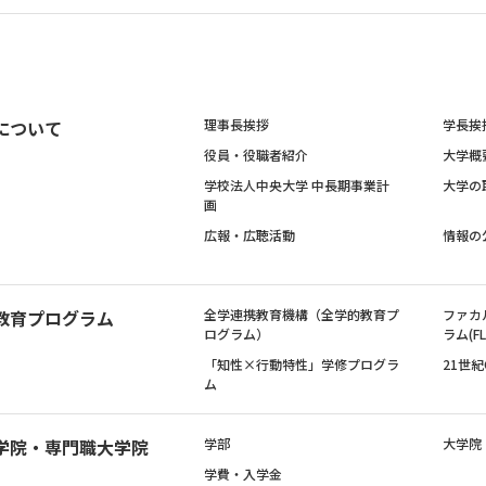
について
理事長挨拶
学長挨
役員・役職者紹介
大学概
学校法人中央大学 中長期事業計
大学の
画
広報・広聴活動
情報の
教育プログラム
全学連携教育機構（全学的教育プ
ファカ
ログラム）
ラム(FL
「知性×行動特性」学修プログラ
21世
ム
学院・専門職大学院
学部
大学院
学費・入学金