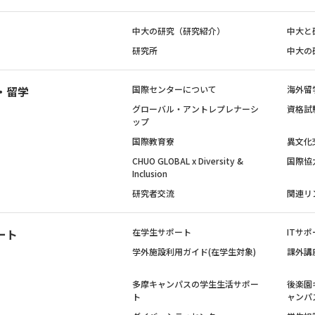
中大の研究（研究紹介）
中大と
研究所
中大の
・留学
国際センターについて
海外留
グローバル・アントレプレナーシ
資格試
ップ
国際教育寮
異文化
CHUO GLOBAL x Diversity &
国際協
Inclusion
研究者交流
関連リ
ート
在学生サポート
ITサポ
学外施設利用ガイド(在学生対象)
課外講
多摩キャンパスの学生生活サポー
後楽園
ト
ャンパ