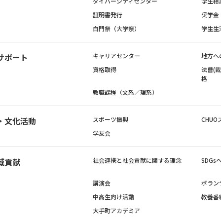
ダイバーシティセンター
学生相
証明書発行
奨学金
白門祭（大学祭）
学生生
サポート
キャリアセンター
地方へ
資格取得
法曹(
格
教職課程（文系／理系）
・文化活動
スポーツ振興
CHUO
学友会
域貢献
社会連携と社会貢献に関する理念
SDG
講演会
ボラン
中高生向け活動
教養番
大手町アカデミア