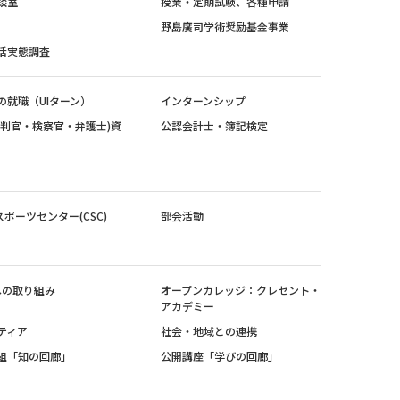
談室
授業・定期試験、各種申請
野島廣司学術奨励基金事業
活実態調査
の就職（UIターン）
インターンシップ
裁判官・検察官・弁護士)資
公認会計士・簿記検定
スポーツセンター(CSC)
部会活動
sへの取り組み
オープンカレッジ：クレセント・
アカデミー
ティア
社会・地域との連携
組「知の回廊」
公開講座「学びの回廊」