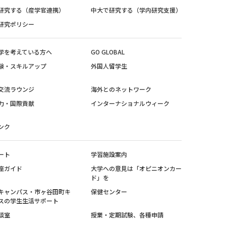
研究する（産学官連携）
中大で研究する（学内研究支援）
研究ポリシー
学を考えている方へ
GO GLOBAL
験・スキルアップ
外国人留学生
交流ラウンジ
海外とのネットワーク
力・国際貢献
インターナショナルウィーク
ンク
ート
学習施設案内
座ガイド
大学への意見は「オピニオンカー
ド」を
キャンパス・市ヶ谷田町キ
保健センター
スの学生生活サポート
談室
授業・定期試験、各種申請