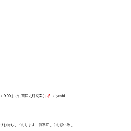
）9:
00までに西洋史研究室(
seiyoshi-
りお待ちしております。
何卒宜しくお願い致し