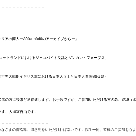
。
＝＝＝＝＝＝＝＝＝
＝＝＝＝
シリアの商人
ーAššu
r-nādā
のアーカイブからー」　
スコットランドにおけるジャコバイト反乱とダンカン・
フォーブス」
次世界大戦期イギリス軍における日本人兵士と日本人看護婦(
仮題)」
加者の方に後ほど送信致します。お手数ですが、
ご参加いただける方のみ、3/16（水
ます。
＝＝＝＝＝＝＝＝＝
＝＝＝＝＝
みなさまの御指導、
御意見をいただければ幸いです。院生一同、
皆様のご参加を心よ