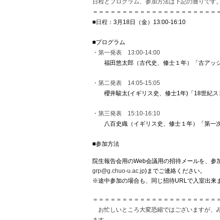
日程とプログラム、参加方法は下記の通りです
＝＝＝＝＝＝＝＝＝＝＝＝＝＝＝＝＝＝＝＝＝
■日程：
3月18日（金）13:00-16:10
■
プログラム
・第一発表 13:00-14:00
福田悠太郎（古代史、修士１年）「古アッ
・第二発表 14:05-15:05
櫻井駿太(イギリス史、修士1年)「
18世紀
・第三発表 15:10-16:10
八百史織（イギリス史、修士１年）「
第一
■参加方法
院生報告会用のWeb会議用の招待メールを、
参
grp@g.
chuo-u.ac.jp
)までご連絡ください。

※途中参加の場合も、同じ招待URLで入室出来
＝＝＝＝＝＝＝＝＝＝＝＝＝＝＝＝＝＝＝＝＝
お忙しいところ大変恐縮ではございますが、