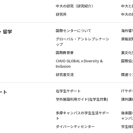
中大の研究（研究紹介）
中大と
研究所
中大の
・留学
国際センターについて
海外留
グローバル・アントレプレナーシ
資格試
ップ
国際教育寮
異文化
CHUO GLOBAL x Diversity &
国際協
Inclusion
研究者交流
関連リ
ート
在学生サポート
ITサポ
学外施設利用ガイド(在学生対象)
課外講
多摩キャンパスの学生生活サポー
後楽園
ト
ャンパ
ダイバーシティセンター
学生相