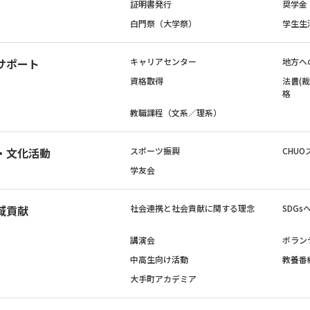
証明書発行
奨学金
白門祭（大学祭）
学生生
サポート
キャリアセンター
地方へ
資格取得
法曹(
格
教職課程（文系／理系）
・文化活動
スポーツ振興
CHUO
学友会
域貢献
社会連携と社会貢献に関する理念
SDG
講演会
ボラン
中高生向け活動
教養番
大手町アカデミア