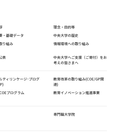
拶
理念・目的等
要・基礎データ
中央大学の歴史
取り組み
情報環境への取り組み
公表
中央大学へご支援（ご寄付）をお
考えの皆さまへ
ルティリンケージ･プログ
教育改革の取り組み(COE/GP関
P)
連)
紀COEプログラム
教育イノベーション推進事業
専門職大学院