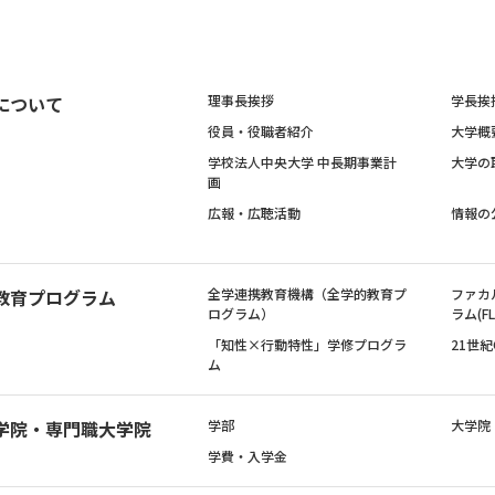
について
理事長挨拶
学長挨
役員・役職者紹介
大学概
学校法人中央大学 中長期事業計
大学の
画
広報・広聴活動
情報の
教育プログラム
全学連携教育機構（全学的教育プ
ファカ
ログラム）
ラム(FL
「知性×行動特性」学修プログラ
21世
ム
学院・専門職大学院
学部
大学院
学費・入学金