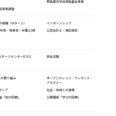
野島廣司学術奨励基金事業
活実態調査
の就職（UIターン）
インターンシップ
裁判官・検察官・弁護士)資
公認会計士・簿記検定
スポーツセンター(CSC)
部会活動
sへの取り組み
オープンカレッジ：クレセント・
アカデミー
ティア
社会・地域との連携
組「知の回廊」
公開講座「学びの回廊」