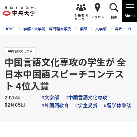
対象者別
Menu
アクセス
検索
メニュー
HOME
学部・大学院・専門職大学院
学部
文学部
専攻・プログ
中国言語文化専攻
中国言語文化専攻の学生が 全
日本中国語スピーチコンテス
ト 4位入賞
#文学部
#中国言語文化専攻
2025年
#外国語教育
#学生受賞
#留学体験談
02月05日