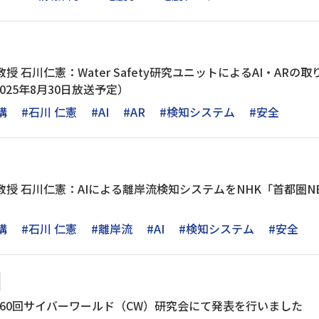
授 石川仁憲：Water Safety研究ユニットによるAI・ARの取
2025年8月30日放送予定）
構
#石川 仁憲
#AI
#AR
#検知システム
#安全
授 石川仁憲：AIによる離岸流検知システムをNHK「首都圏NEW
構
#石川 仁憲
#離岸流
#AI
#検知システム
#安全
第60回サイバーワールド（CW）研究会にて発表を行いました