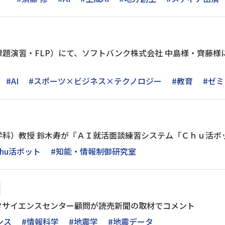
題演習・FLP）にて、ソフトバンク株式会社 中島様・齊藤様
#AI
#スポーツ×ビジネス×テクノロジー
#教育
#ゼミ
学科）教授 鈴木寿が『ＡＩ就活面談練習システム「Ｃｈｕ活ボ
Chu活ボット
#知能・情報制御研究室
ータサイエンスセンター顧問が読売新聞の取材でコメント
ンス
#情報科学
#地震学
#地震データ