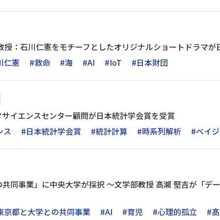
構教授：石川仁憲をモチーフとしたオリジナルショートドラマが
川仁憲
#救命
#海
#AI
#IoT
#日本財団
ータサイエンスセンター顧問が日本統計学会賞を受賞
ンス
#日本統計学会賞
#統計計算
#時系列解析
#ベイ
共同事業」に中央大学が採択 ～文学部教授 髙瀨 堅吉が「デ
東京都と大学との共同事業
#AI
#育児
#心理的孤立
#髙