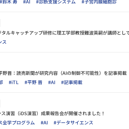
#鈴木 寿
#AI
#診断支援システム
#子宮内膜細胞診
ジタルキャッチアップ研修に理工学部教授難波英嗣が講師とし
ンス
平野晋：読売新聞が研究内容（AIの制御不可能性）を記事掲載（20
部
#iTL
#平野 晋
#AI
#記事掲載
ンス演習（iDS演習）成果報告会が開催されました！
ンス全学プログラム
#AI
#データサイエンス