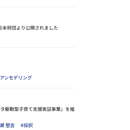
日本財団より公開されました
ジアンモデリング
ータ駆動型子育て支援実証事業」を推
瀨 堅吉
#採択