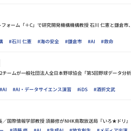
フォーム「＋C」で研究開発機構機構教授 石川 仁憲と鎌倉市
構
#石川 仁憲
#海の安全
#鎌倉市
#AI
#救命
生2チームが一般社団法人全日本野球協会「第5回野球データ分
#AI
#AI・データサイエンス演習
#iDS
#酒折文武
長／国際情報学部教授 須藤修がNHK鳥取放送局『いろ★ドリ』に出
ー
#須藤 修
#AI
#生成AI
#地方創生
#メディア出演