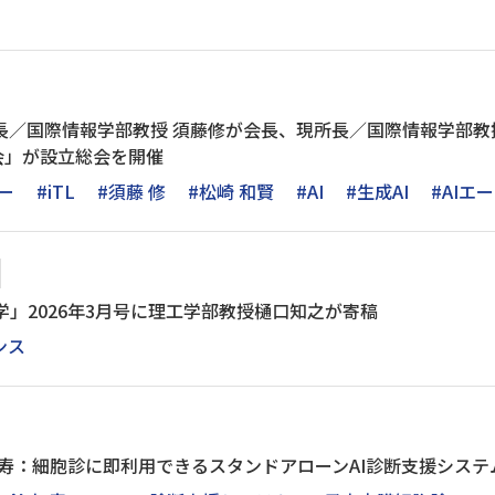
所長／国際情報学部教授 須藤修が会長、現所長／国際情報学部
会」が設立総会を開催
ー
#iTL
#須藤 修
#松崎 和賢
#AI
#生成AI
#AIエ
学」2026年3月号に理工学部教授樋口知之が寄稿
ンス
 寿：細胞診に即利用できるスタンドアローンAI診断支援シス