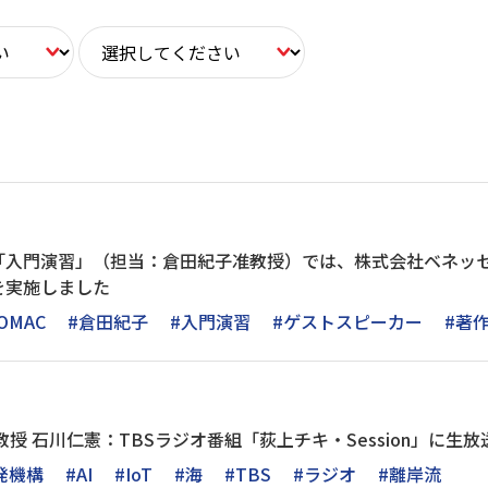
「入門演習」（担当：倉田紀子准教授）では、株式会社ベネッ
を実施しました
OMAC
#倉田紀子
#入門演習
#ゲストスピーカー
#著
授 石川仁憲：TBSラジオ番組「荻上チキ・Session」に生放送
発機構
#AI
#IoT
#海
#TBS
#ラジオ
#離岸流