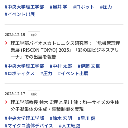
#中央大学理工学部
#奥井 学
#ロボット
#圧力
#イベント出展
2025.12.19
研究
理工学部バイオメカトロニクス研究室：「危機管理産
業展 (RISCON TOKYO) 2025」「彩の国ビジネスアリ
ーナ」での出展を報告
#中央大学理工学部
#中村 太郎
#伊藤 文臣
#ロボティクス
#圧力
#イベント出展
2025.12.17
研究
理工学部教授 鈴木 宏明と早川 健：均一サイズの生体
分子凝集体の生成・集積制御を実現
#中央大学理工学部
#鈴木 宏明
#早川 健
#マイクロ流体デバイス
#人工細胞