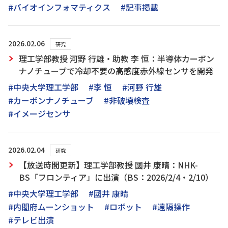
#バイオインフォマティクス
#記事掲載
2026.02.06
研究
理工学部教授 河野 行雄・助教 李 恒：半導体カーボン
ナノチューブで冷却不要の高感度赤外線センサを開発
#中央大学理工学部
#李 恒
#河野 行雄
#カーボンナノチューブ
#非破壊検査
#イメージセンサ
2026.02.04
研究
【放送時間更新】理工学部教授 國井 康晴：NHK-
BS「フロンティア」に出演（BS：2026/2/4・2/10）
#中央大学理工学部
#國井 康晴
#内閣府ムーンショット
#ロボット
#遠隔操作
#テレビ出演