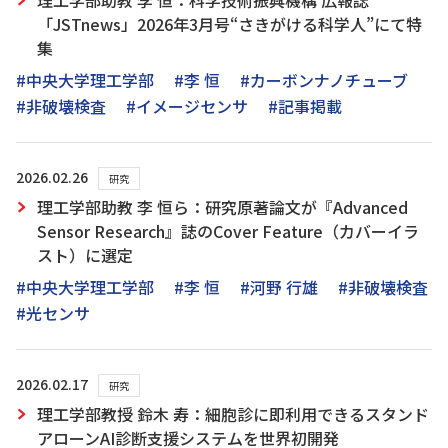
理工学部助教 李 恒：科学技術振興機構 広報誌
「JSTnews」2026年3月号“さきがける科学人”にて特
集
#中央大学理工学部
#李 恒
#カーボンナノチューブ
#非破壊検査
#イメージセンサ
#記事掲載
2026.02.26
研究
理工学部助教 李 恒ら：研究原著論文が『Advanced
Sensor Research』誌のCover Feature（カバーイラ
スト）に選定
#中央大学理工学部
#李 恒
#河野 行雄
#非破壊検査
#光センサ
2026.02.17
研究
理工学部教授 鈴木 寿：細胞診に即利用できるスタンド
アローンAI診断支援システムを世界初開発