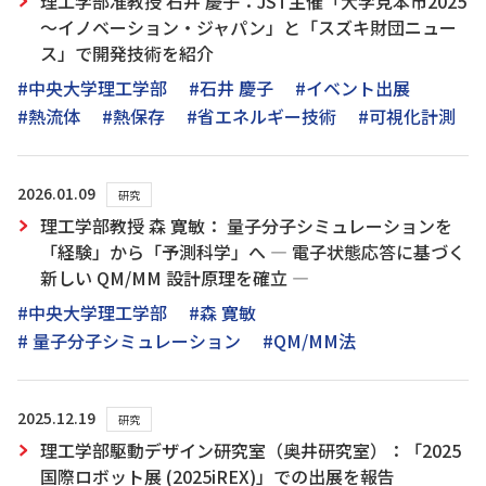
理工学部准教授 石井 慶子：JST主催「大学見本市2025
～イノベーション・ジャパン」と「スズキ財団ニュー
ス」で開発技術を紹介
#中央大学理工学部
#石井 慶子
#イベント出展
#熱流体
#熱保存
#省エネルギー技術
#可視化計測
2026.01.09
研究
理工学部教授 森 寛敏： 量子分子シミュレーションを
「経験」から「予測科学」へ ― 電子状態応答に基づく
新しい QM/MM 設計原理を確立 ―
#中央大学理工学部
#森 寛敏
# 量子分子シミュレーション
#QM/MM法
2025.12.19
研究
理工学部駆動デザイン研究室（奥井研究室）：「2025
国際ロボット展 (2025iREX)」での出展を報告