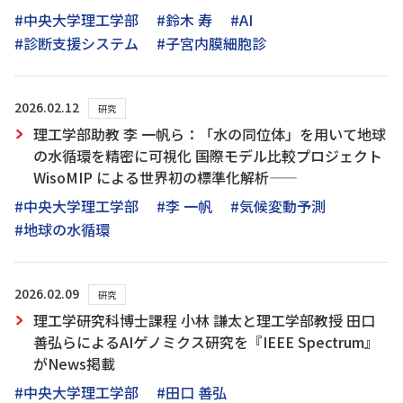
#中央大学理工学部
#鈴木 寿
#AI
#診断支援システム
#子宮内膜細胞診
2026.02.12
研究
理工学部助教 李 一帆ら：「水の同位体」を用いて地球
の水循環を精密に可視化 ――国際モデル比較プロジェクト
WisoMIP による世界初の標準化解析――
#中央大学理工学部
#李 一帆
#気候変動予測
#地球の水循環
2026.02.09
研究
理工学研究科博士課程 小林 謙太と理工学部教授 田口
善弘らによるAIゲノミクス研究を『IEEE Spectrum』
がNews掲載
#中央大学理工学部
#田口 善弘