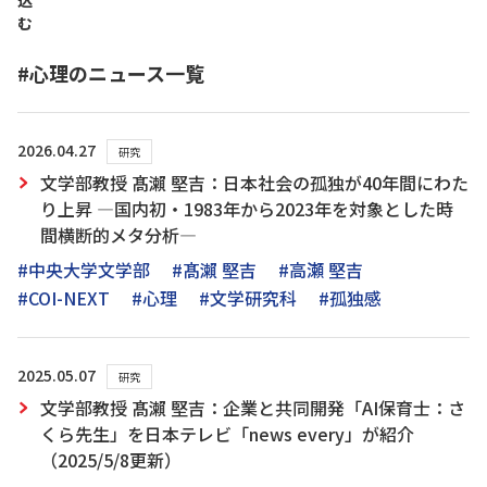
込
む
#心理のニュース一覧
2026.04.27
研究
文学部教授 髙瀨 堅吉：日本社会の孤独が40年間にわた
り上昇 ―国内初・1983年から2023年を対象とした時
間横断的メタ分析―
#中央大学文学部
#髙瀨 堅吉
#高瀬 堅吉
#COI-NEXT
#心理
#文学研究科
#孤独感
2025.05.07
研究
文学部教授 髙瀨 堅吉：企業と共同開発「AI保育士：さ
くら先生」を日本テレビ「news every」が紹介
（2025/5/8更新）