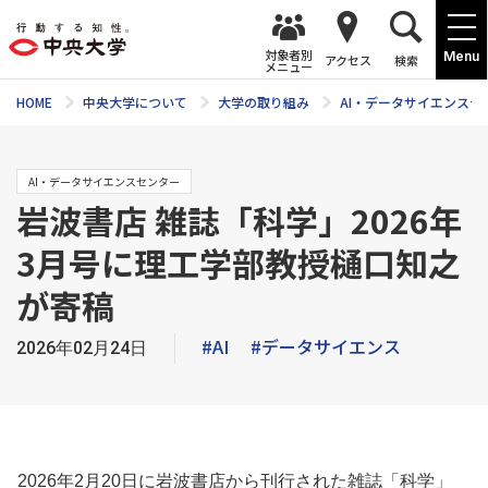
対象者別
Menu
アクセス
検索
メニュー
HOME
中央大学について
大学の取り組み
AI・データサイエンスセ
AI・データサイエンスセンター
岩波書店 雑誌「科学」2026年
3月号に理工学部教授樋口知之
が寄稿
#AI
#データサイエンス
2026年02月24日
2026年2月20日に岩波書店から刊行された雑誌「科学」