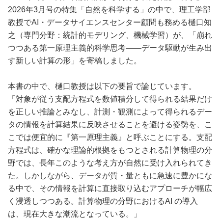
2026年3月号の特集「自然を科学する」の中で、理工学部
教授でAI・データサイエンスセンター顧問も務める樋口知
之（専門分野：統計的モデリング、機械学習）が、「崩れ
つつある第一原理主義的科学思考――データ駆動が生み出
す新しい計算の形」を寄稿しました。
本書の中で、樋口教授は以下の要旨で論じています。
「対象が従う支配方程式を数値積分して得られる結果だけ
を正しい推論とみなし、計測・観測によって得られるデー
タの情報を計算結果に反映させることを避ける姿勢を、こ
こでは便宜的に『第一原理主義』と呼ぶことにする。支配
方程式は、確かな理論的根拠をもつとされる計算物理の分
野では、長年このような考え方が自然に受け入れられてき
た。しかしながら、データが質・量ともに急速に豊かにな
る中で、その情報を計算に直接取り込むアプローチが幅広
く浸透しつつある。計算物理の分野におけるAI の導入
は、現在大きな潮流となっている。」