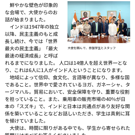
鮮やかな壁色が印象的
な会場で、大使からのお
話が始まりました。
インドは1947年の独立
以降、民主主義のもと成
長し続け、今では「世界
最大の民主主義」「最大
大使を囲んで、参加学生とスタッフ
最速の経済成長」と呼ば
れるまでになりました。 人口は14億人を超え世界一とな
り、これは6人に1人がインド人ということになります。
地域によって信仰、食文化、言語等が異なり、多様な国
であること。世界中で愛されているヨガ、ガネーシャ、タ
ージマハル。貿易において、安全保障を守り、重要な役割
を担っていること。また、乗用車の販売市場の40％が日
本の「スズキ」で、インドと日本は共通点があり友好な関
係を築いていることなどお話しいただき、学生は真剣に耳
を傾けていました。
大使は、時間に限りがある中でも、学生から寄せられた