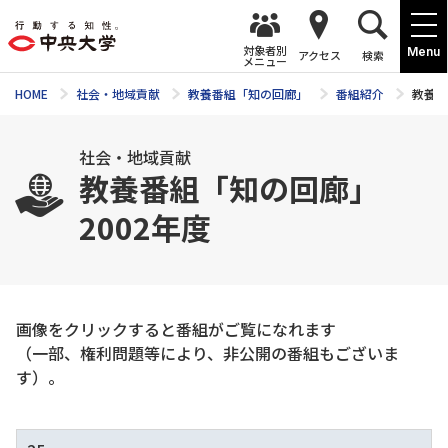
対象者別
Menu
アクセス
検索
メニュー
HOME
社会・地域貢献
教養番組「知の回廊」
番組紹介
教養番
社会・地域貢献
教養番組「知の回廊」
2002年度
画像をクリックすると番組がご覧になれます
（一部、権利問題等により、非公開の番組もございま
す）。