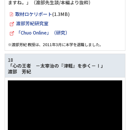
ますね。」（渡部先生談/本編より抜粋）
取材ロケリポート
(1.3MB)
渡部芳紀研究室
「Chuo Online」（研究）
※渡部芳紀 教授は、2011年3月に本学を退職しました。
18
「心の王者 －太宰治の『津軽』を歩く－Ⅰ」
渡部 芳紀