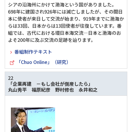
シアの沿海州にかけて渤海という国がありました。
698年に建国され926年には滅亡しましたが、その間日
本に使者が来日して交流が始まり、919年までに渤海か
らは33回、日本からは13回使者が往復しています。番
組では、古代における環日本海交流―日本と渤海のお
よそ200年に及ぶ交流の足跡を辿ります。
番組制作テキスト
「Chuo Online」（研究）
22
「企業再建 －もし会社が倒産したら」
丸山秀平 福原紀彦 野村修也 永井和之