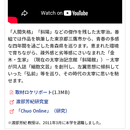
「人間失格」「斜陽」などの傑作を残した太宰治。番
組では作品を執筆した東京都三鷹市から、青春の多感
な四年間を過ごした青森県を巡ります。恵まれた環境
で育ちながら、疎外感と劣等感にさいなまれた「金
木・生家」（現在の太宰治記念館「斜陽館」）－太宰
が同人誌「細胞文芸」を創刊し、左翼思想に傾斜して
いった「弘前」等を巡り、その時代の太宰に思いを馳
せます。
取材ロケリポート
(1.3MB)
渡部芳紀研究室
「Chuo Online」（研究）
※渡部芳紀 教授は、2011年3月に本学を退職しました。