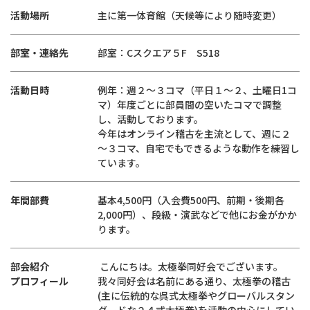
活動場所
主に第一体育館（天候等により随時変更）
部室・連絡先
部室：Cスクエア５F S518
活動日時
例年：週２～３コマ（平日１～２、土曜日1コ
マ）年度ごとに部員間の空いたコマで調整
し、活動しております。
今年はオンライン稽古を主流として、週に２
～３コマ、自宅でもできるような動作を練習し
ています。
年間部費
基本4,500円（入会費500円、前期・後期各
2,000円）、段級・演武などで他にお金がかか
ります。
部会紹介
こんにちは。太極拳同好会でございます。
プロフィール
我々同好会は名前にある通り、太極拳の稽古
(主に伝統的な呉式太極拳やグローバルスタン