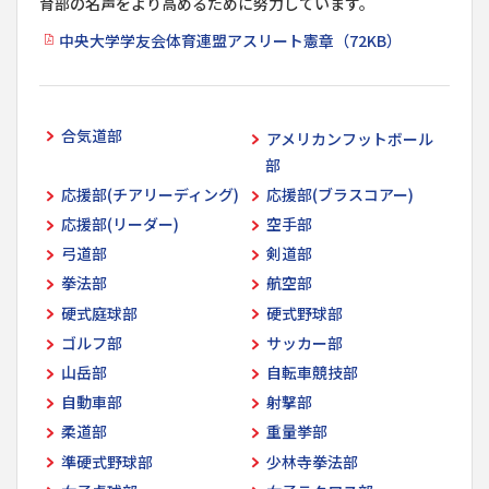
育部の名声をより高めるために努力しています。
中央大学学友会体育連盟アスリート憲章（72KB）
合気道部
アメリカンフットボール
部
応援部(チアリーディング)
応援部(ブラスコアー)
応援部(リーダー)
空手部
弓道部
剣道部
拳法部
航空部
硬式庭球部
硬式野球部
ゴルフ部
サッカー部
山岳部
自転車競技部
自動車部
射撃部
柔道部
重量挙部
準硬式野球部
少林寺拳法部