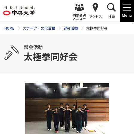
対象者別
Menu
アクセス
検索
メニュー
HOME
スポーツ・文化活動
部会活動
太極拳同好会
部会活動
太極拳同好会