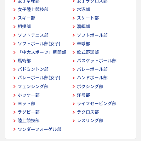
女子卓球部
女子ラクロス部
女子陸上競技部
水泳部
スキー部
スケート部
相撲部
漕艇部
ソフトテニス部
ソフトボール部
ソフトボール部(女子)
卓球部
「中大スポーツ」新聞部
軟式野球部
馬術部
バスケットボール部
バドミントン部
バレーボール部
バレーボール部(女子)
ハンドボール部
フェンシング部
ボクシング部
ホッケー部
洋弓部
ヨット部
ライフセービング部
ラグビー部
ラクロス部
陸上競技部
レスリング部
ワンダーフォーゲル部