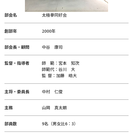
部会名
太極拳同好会
創部年
2000年
部会長・顧問
中谷 康司
監督・指導者
師 範：宮本 知次
師範代：谷川 大
監 督：加藤 皓大
主将・委員長
中村 仁俊
主務
山岡 真太朗
部員数
9名（男女比6：3）