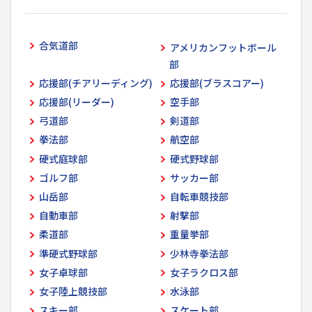
合気道部
アメリカンフットボール
部
応援部(チアリーディング)
応援部(ブラスコアー)
応援部(リーダー)
空手部
弓道部
剣道部
拳法部
航空部
硬式庭球部
硬式野球部
ゴルフ部
サッカー部
山岳部
自転車競技部
自動車部
射撃部
柔道部
重量挙部
準硬式野球部
少林寺拳法部
女子卓球部
女子ラクロス部
女子陸上競技部
水泳部
スキー部
スケート部