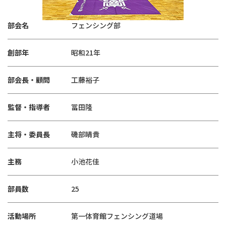
部会名
フェンシング部
創部年
昭和21年
部会長・顧問
工藤裕子
監督・指導者
冨田隆
主将・委員長
磯部晴貴
主務
小池花佳
部員数
25
活動場所
第一体育館フェンシング道場