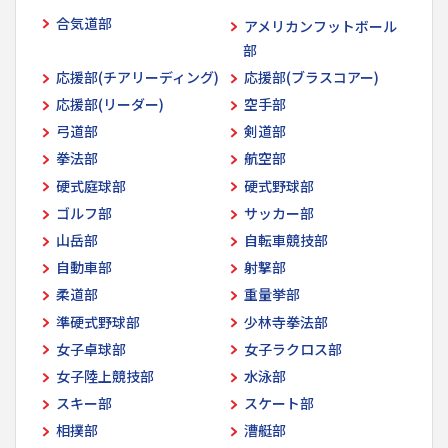
合気道部
アメリカンフットボール
部
応援部(チアリーディング)
応援部(ブラスコアー)
応援部(リーダー)
空手部
弓道部
剣道部
拳法部
航空部
硬式庭球部
硬式野球部
ゴルフ部
サッカー部
山岳部
自転車競技部
自動車部
射撃部
柔道部
重量挙部
準硬式野球部
少林寺拳法部
女子卓球部
女子ラクロス部
女子陸上競技部
水泳部
スキー部
スケート部
相撲部
漕艇部