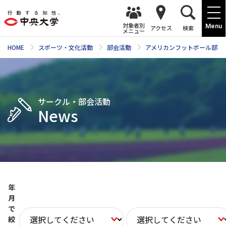
対象者別
Menu
アクセス
検索
メニュー
HOME
スポーツ・文化活動
部会活動
アメリカンフットボール部
サークル・部会活動
News
年
月
で
絞