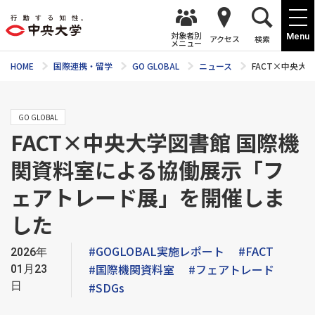
対象者別
Menu
アクセス
検索
メニュー
HOME
国際連携・留学
GO GLOBAL
ニュース
FACT×中央
GO GLOBAL
FACT×中央大学図書館 国際機
関資料室による協働展示「フ
ェアトレード展」を開催しま
した
#GOGLOBAL実施レポート
#FACT
2026年
#国際機関資料室
#フェアトレード
01月23
日
#SDGs