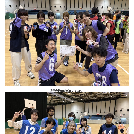
3位のPurple(murasaki)