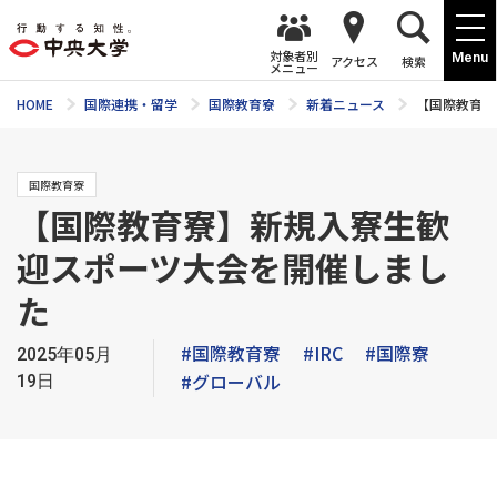
対象者別
Menu
アクセス
検索
メニュー
HOME
国際連携・留学
国際教育寮
新着ニュース
【国際教育寮
国際教育寮
【国際教育寮】新規入寮生歓
迎スポーツ大会を開催しまし
た
#国際教育寮
#IRC
#国際寮
2025年05月
#グローバル
19日