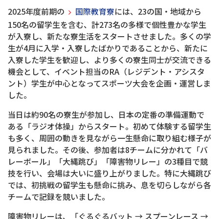
2025年度前期の
国際教育寮
には、23の国・地域から
150名の留学生を含む、計273名の多様で個性豊かな学生
が入寮し、新たな寮生活をスタートさせました。多くの学
生が4月に入学・入寮したばかりであることから、新たに
入寮した学生を歓迎し、より多くの寮生同士が交流できる
機会として、イベント担当のRA（レジデント・アシスタ
ント）学生が中心となってスポーツ大会を企画・運営しま
した。
当日は約90名の寮生が参加し、日本の定番の準備運動で
ある「ラジオ体操」からスタート。初めて体験する留学生
も多く、周囲の動きを見ながら一生懸命に取り組む様子が
見られました。その後、参加者は8チームに分かれて「バ
レーボール」「大縄跳び」「障害物リレー」の3種目で競
技を行い、会場は大いに盛り上がりました。特に大縄跳び
では、初挑戦の留学生も懸命に挑み、息を切らしながら各
チームで記録を競いました。
障害物リレーは、「ぐるぐるバット → スプーンレース →