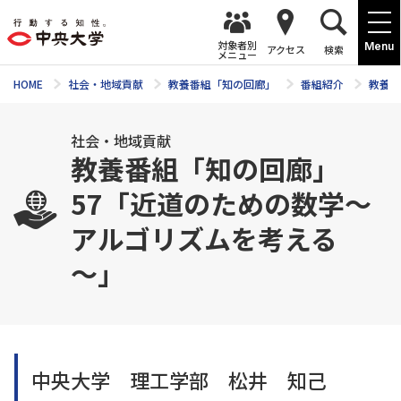
対象者別
Menu
アクセス
検索
メニュー
HOME
社会・地域貢献
教養番組「知の回廊」
番組紹介
教養番
社会・地域貢献
教養番組「知の回廊」
57「近道のための数学～
アルゴリズムを考える
～」
中央大学 理工学部 松井 知己