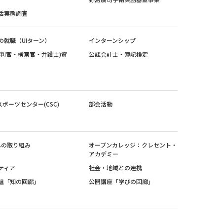
活実態調査
の就職（UIターン）
インターンシップ
裁判官・検察官・弁護士)資
公認会計士・簿記検定
スポーツセンター(CSC)
部会活動
sへの取り組み
オープンカレッジ：クレセント・
アカデミー
ティア
社会・地域との連携
組「知の回廊」
公開講座「学びの回廊」