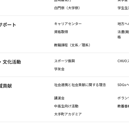
白門祭（大学祭）
学生生
サポート
キャリアセンター
地方へ
資格取得
法曹(
格
教職課程（文系／理系）
・文化活動
スポーツ振興
CHUO
学友会
域貢献
社会連携と社会貢献に関する理念
SDG
講演会
ボラン
中高生向け活動
教養番
大手町アカデミア