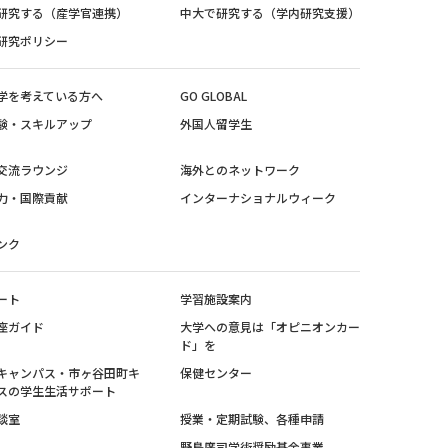
研究する（産学官連携）
中大で研究する（学内研究支援）
研究ポリシー
学を考えている方へ
GO GLOBAL
験・スキルアップ
外国人留学生
交流ラウンジ
海外とのネットワーク
力・国際貢献
インターナショナルウィーク
ンク
ート
学習施設案内
座ガイド
大学への意見は「オピニオンカー
ド」を
キャンパス・市ヶ谷田町キ
保健センター
スの学生生活サポート
談室
授業・定期試験、各種申請
野島廣司学術奨励基金事業