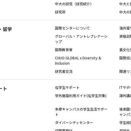
中大の研究（研究紹介）
中大と
研究所
中大の
・留学
国際センターについて
海外留
グローバル・アントレプレナーシ
資格試
ップ
国際教育寮
異文化
CHUO GLOBAL x Diversity &
国際協
Inclusion
研究者交流
関連リ
ート
在学生サポート
ITサポ
学外施設利用ガイド(在学生対象)
課外講
多摩キャンパスの学生生活サポー
後楽園
ト
ャンパ
ダイバーシティセンター
学生相
証明書発行
奨学金