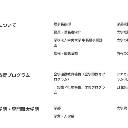
について
理事長挨拶
学長挨
役員・役職者紹介
大学概
学校法人中央大学 中長期事業計
大学の
画
広報・広聴活動
情報の
教育プログラム
全学連携教育機構（全学的教育プ
ファカ
ログラム）
ラム(FL
「知性×行動特性」学修プログラ
21世
ム
学院・専門職大学院
学部
大学院
学費・入学金