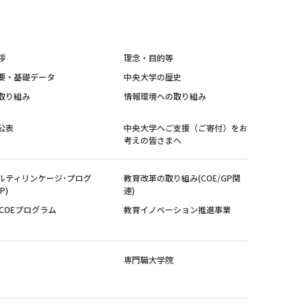
拶
理念・目的等
要・基礎データ
中央大学の歴史
取り組み
情報環境への取り組み
公表
中央大学へご支援（ご寄付）をお
考えの皆さまへ
ルティリンケージ･プログ
教育改革の取り組み(COE/GP関
P)
連)
紀COEプログラム
教育イノベーション推進事業
専門職大学院