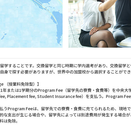
留学することです。交換留学と同じ時期に学内選考があり、交換留学と併
ら自身で探す必要がありますが、世界中の加盟校から選択することができ
hange （授業料免除型）】
1年または1学期分のProgram Fee（留学先の寮費・食費等）を中央大
n fee, Placement fee, Student Insurance fee）を支払う。Pro
払うProgram Feeは、留学先での寮費・食費に充てられるため、現
的な支出が生じる場合や、留学先によっては別途費用が発生する場合が
料は免除。