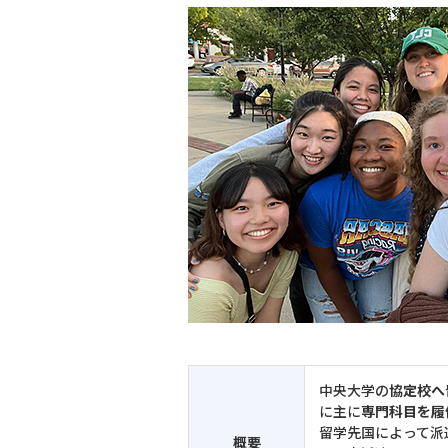
中央大学の
協定校へ
に主に
専門科目を履
留学先国によって派
概要