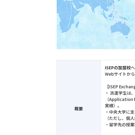
ISEPの加盟校
へ
Webサイトか
【ISEP Exc
・ 派遣学生は、
（Applicatio
実績）。
概要
・中央大学に支
（ただし、個人
・留学先の授業