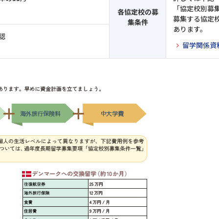
「協定校別募
各協定校の募
募集する協定
集条件
あります。
認
留学関係資