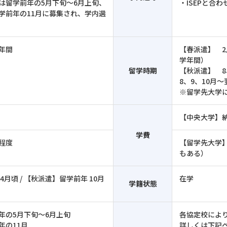
は留学前年の5月下旬～6月上旬、
・ISEPと合
学前年の11月に募集され、学内選
年間
【春派遣】 2
学年間）
留学時期
【秋派遣】 8
8、9、10月
※留学先大学
【中央大学】
学費
程度
【留学先大学
もある）
月頃 / 【秋派遣】留学前年 10月
在学
学籍状態
年の5月下旬～6月上旬
各協定校により
年の11月
詳しくは下記