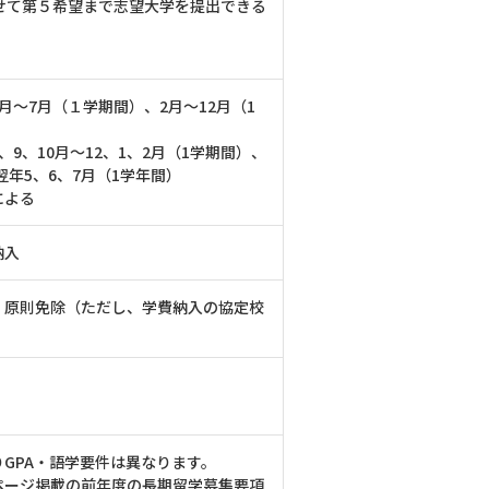
わせて第５希望まで志望大学を提出できる
月～7月（１学期間）、2月～12月（1
、9、10月～12、1、2月（1学期間）、
～翌年5、6、7月（1学年間）
による
納入
】原則免除（ただし、学費納入の協定校
GPA・語学要件は異なります。
ページ掲載の前年度の長期留学募集要項