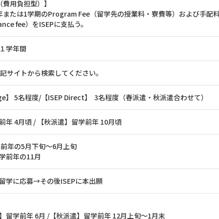
ct （費用負担型）】
たは1学期のProgram Fee（留学先の授業料・寮費等）および手配料（Applicat
urance fee）をISEPに支払う。
１学年間
は下記サイトから検索してください。
hange】 5名程度/【ISEP Direct】 3名程度（春派遣・秋派遣合わせて）
年 4月頃 / 【秋派遣】留学前年 10月頃
学前年の5月下旬～6月上旬
学前年の11月
留学に応募→その後ISEPに本出願
留学前年 6月 /【秋派遣】留学前年 12月上旬～1月末