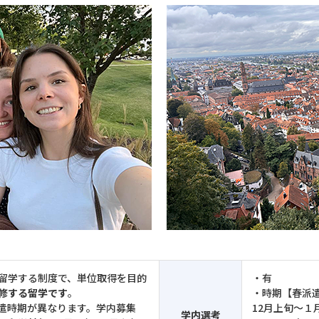
留学する制度で、単位取得を目的
・有
修する留学です
。
・時期【春派遣
遣時期が異なります。学内募集
12月上旬～１
学内選考