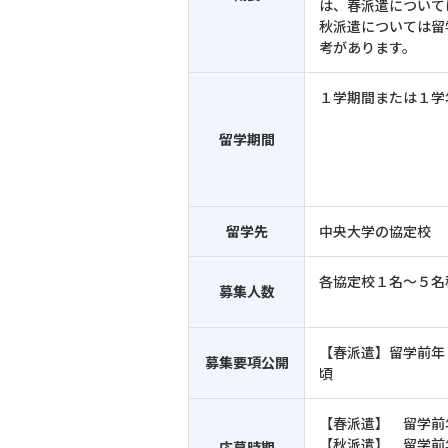
は、春派遣について
秋派遣については留
考があります。
１学期間または１学
留学期間
留学先
中央大学の協定校
各協定校１名～５名
募集人数
【春派遣】留学前年 4
募集要項公開
頃
【春派遣】 留学前
【秋派遣】 留学前
応募時期