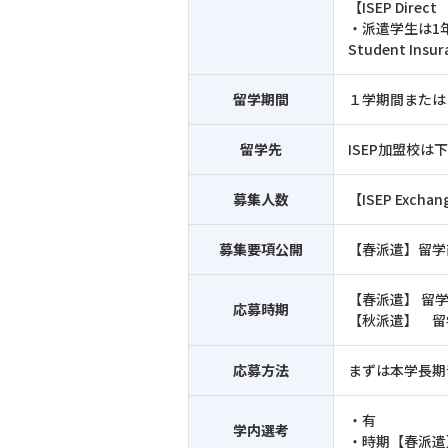
【ISEP Dire
・派遣学生は1年ま
Student Ins
留学期間
１学期間または
留学先
ISEP加盟校
募集人数
【ISEP Exc
募集要項公開
【春派遣】留学前
【春派遣】 留
応募時期
【秋派遣】 留
応募方法
まずは本学長期
・有
学内選考
・時期【春派遣】