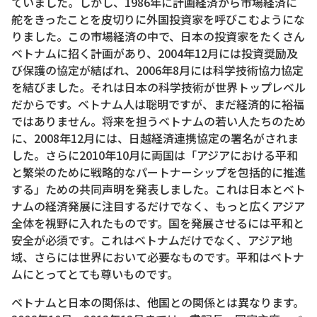
ていました。しかし、1986年に計画経済から市場経済に
舵をきったことを皮切りに外国投資家を呼びこむようにな
りました。この市場経済の中で、日本の投資家をたくさん
ベトナムに招く計画があり、2004年12月には投資奨励及
び保護の協定が結ばれ、2006年8月には科学技術協力協定
を結びました。それは日本の科学技術が世界トップレベル
だからです。ベトナム人は聡明ですが、まだ経済的に裕福
ではありません。将来を担うベトナムの若い人たちのため
に、2008年12月には、日越経済連携協定の署名がされま
した。さらに2010年10月に両国は「アジアにおける平和
と繁栄のために戦略的なパートナーシップを包括的に推進
する」ための共同声明を発表しました。これは日本とベト
ナムの経済発展に注目するだけでなく、もっと広くアジア
全体を視野に入れたものです。国を発展させるには平和と
安全が必須です。これはベトナムだけでなく、アジア地
域、さらには世界において必要なものです。平和はベトナ
ムにとってとても尊いものです。
ベトナムと日本の関係は、他国との関係とは異なります。