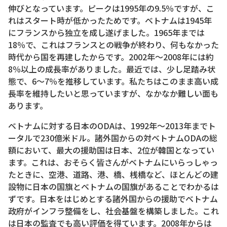
伸びとなっています。ピークは1995年の9.5％ですが、こ
れはスタート時が低かったためです。ベトナムは1945年
にフランスから独立を成し遂げました。1965年までは
18％で、これはフランスとの戦争が終わり、何もなかった
時代から国を再建したからです。2002年～2008年には約
8％以上の成長率がありました。最近では、少し足踏み状
態で、6～7％を推移しています。私たちはこのまま高い成
長率を維持したいと思っていますが、なかなか難しい面も
あります。
ベトナムに対する日本のODAは、1992年～2013年までト
ータルで230億米ドル。諸外国からの対ベトナムODAの総
額において、最大の援助国は日本、2位が韓国となってい
ます。これは、おそらく皆さんがベトナムにいらっしゃっ
たときに、空港、道路、港、橋、桟橋など、ほとんどの建
設物に日本の国旗とベトナムの国旗があることでわかるは
ずです。日本をはじめとする諸外国からの援助でベトナム
政府がインフラ整備をし、社会基盤を構築しました。これ
は日本の監査でも高い評価を得ています。2008年からは