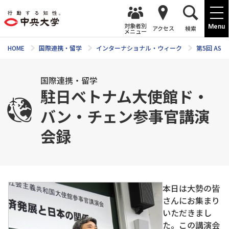
対象者別
Menu
アクセス
検索
メニュー
HOME
国際連携・留学
インターナショナル・ウィーク
第5回 AS
国際連携・留学
駐日ベトナム大使館ド・
バン・チェン参事官講演
会録
本日は大勢の皆
さんにお集まり
いただきまし
た。この講演会