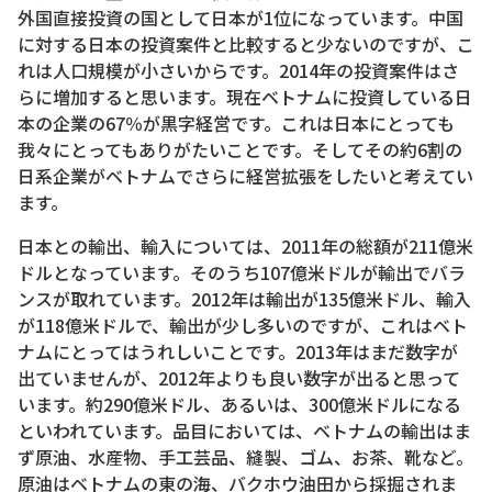
外国直接投資の国として日本が1位になっています。中国
に対する日本の投資案件と比較すると少ないのですが、こ
れは人口規模が小さいからです。2014年の投資案件はさ
らに増加すると思います。現在ベトナムに投資している日
本の企業の67％が黒字経営です。これは日本にとっても
我々にとってもありがたいことです。そしてその約6割の
日系企業がベトナムでさらに経営拡張をしたいと考えてい
ます。
日本との輸出、輸入については、2011年の総額が211億米
ドルとなっています。そのうち107億米ドルが輸出でバラ
ンスが取れています。2012年は輸出が135億米ドル、輸入
が118億米ドルで、輸出が少し多いのですが、これはベト
ナムにとってはうれしいことです。2013年はまだ数字が
出ていませんが、2012年よりも良い数字が出ると思って
います。約290億米ドル、あるいは、300億米ドルになる
といわれています。品目においては、ベトナムの輸出はま
ず原油、水産物、手工芸品、縫製、ゴム、お茶、靴など。
原油はベトナムの東の海、バクホウ油田から採掘されま