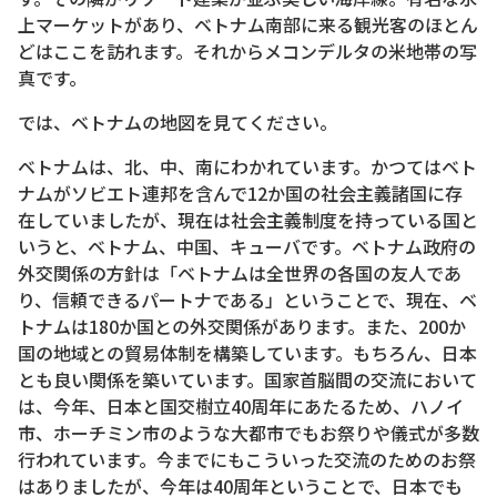
上マーケットがあり、ベトナム南部に来る観光客のほとん
どはここを訪れます。それからメコンデルタの米地帯の写
真です。
では、ベトナムの地図を見てください。
ベトナムは、北、中、南にわかれています。かつてはベト
ナムがソビエト連邦を含んで12か国の社会主義諸国に存
在していましたが、現在は社会主義制度を持っている国と
いうと、ベトナム、中国、キューバです。ベトナム政府の
外交関係の方針は「ベトナムは全世界の各国の友人であ
り、信頼できるパートナである」ということで、現在、ベ
トナムは180か国との外交関係があります。また、200か
国の地域との貿易体制を構築しています。もちろん、日本
とも良い関係を築いています。国家首脳間の交流において
は、今年、日本と国交樹立40周年にあたるため、ハノイ
市、ホーチミン市のような大都市でもお祭りや儀式が多数
行われています。今までにもこういった交流のためのお祭
はありましたが、今年は40周年ということで、日本でも