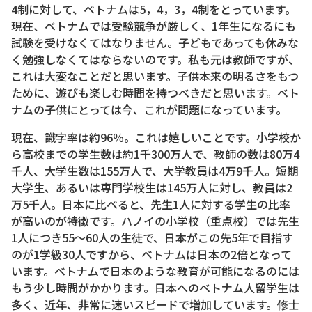
4制に対して、ベトナムは5，4，3，4制をとっています。
現在、ベトナムでは受験競争が厳しく、1年生になるにも
試験を受けなくてはなりません。子どもであっても休みな
く勉強しなくてはならないのです。私も元は教師ですが、
これは大変なことだと思います。子供本来の明るさをもつ
ために、遊びも楽しむ時間を持つべきだと思います。ベト
ナムの子供にとっては今、これが問題になっています。
現在、識字率は約96％。これは嬉しいことです。小学校か
ら高校までの学生数は約1千300万人で、教師の数は80万4
千人、大学生数は155万人で、大学教員は4万9千人。短期
大学生、あるいは専門学校生は145万人に対し、教員は2
万5千人。日本に比べると、先生1人に対する学生の比率
が高いのが特徴です。ハノイの小学校（重点校）では先生
1人につき55～60人の生徒で、日本がこの先5年で目指す
のが1学級30人ですから、ベトナムは日本の2倍となって
います。ベトナムで日本のような教育が可能になるのには
もう少し時間がかかります。日本へのベトナム人留学生は
多く、近年、非常に速いスピードで増加しています。修士