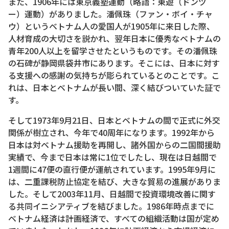
また、1906年には東京義塾運動（略語：東遊（ドンヅ
ー）運動）がありました。潘佩珠（ファン・ボイ・チャ
ウ）というベトナム人の愛国人が1905年に来日した際、
人材育成の大切さを説かれ、翌年日本に優秀なベトナムの
青年200人以上を留学させたというものです。その潘佩珠
の石碑が静岡県袋井市にあります。そこには、日本に対す
る支援への感謝の気持ちが彫られているとのことです。こ
れは、日本とベトナムが長い間、深く結びついていた証で
す。
そして1973年9月21日、日本とベトナムの間で正式に外交
関係が樹立され、今年で40周年になります。1992年から
日本は対ベトナム援助を再開し、諸外国からの二国間援助
実績で、今まで日本は常に1位でしたし、現在は日越間で
1週間に47便の直行便が運航されています。1995年9月に
は、二重課税防止協定を結び、大きな貿易の進展がありま
した。そして2003年11月、日越間で投資環境改善に関す
る共同イニシアティブを結びました。1986年時点までに
ベトナム経済は計画経済で、すべての組織活動は国が定め