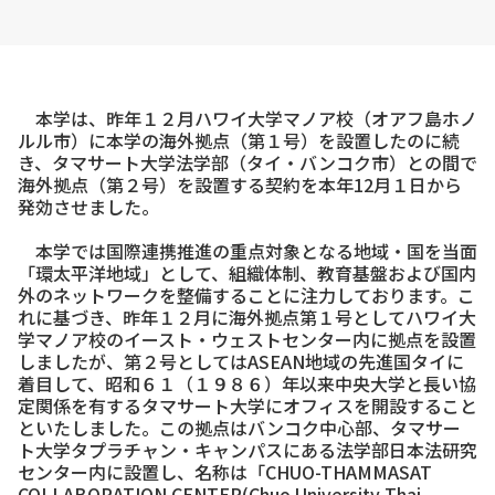
本学は、昨年１２月ハワイ大学マノア校（オアフ島ホノ
ルル市）に本学の海外拠点（第１号）を設置したのに続
き、タマサート大学法学部（タイ・バンコク市）との間で
海外拠点（第２号）を設置する契約を本年12月１日から
発効させました。
本学では国際連携推進の重点対象となる地域・国を当面
「環太平洋地域」として、組織体制、教育基盤および国内
外のネットワークを整備することに注力しております。こ
れに基づき、昨年１２月に海外拠点第１号としてハワイ大
学マノア校のイースト・ウェストセンター内に拠点を設置
しましたが、第２号としてはASEAN地域の先進国タイに
着目して、昭和６１（１９８６）年以来中央大学と長い協
定関係を有するタマサート大学にオフィスを開設すること
といたしました。この拠点はバンコク中心部、タマサー
ト大学タプラチャン・キャンパスにある法学部日本法研究
センター内に設置し、名称は「CHUO-THAMMASAT
COLLABORATION CENTER(Chuo University Thai