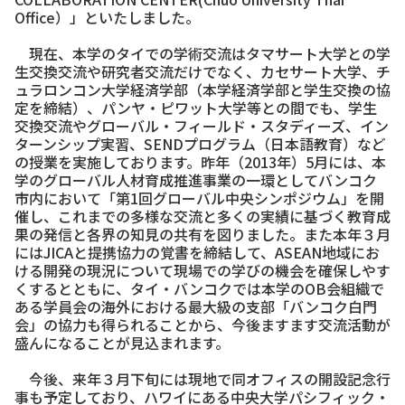
Office）」といたしました。
現在、本学のタイでの学術交流はタマサート大学との学
生交換交流や研究者交流だけでなく、カセサート大学、チ
ュラロンコン大学経済学部（本学経済学部と学生交換の協
定を締結）、パンヤ・ピワット大学等との間でも、学生
交換交流やグローバル・フィールド・スタディーズ、イン
ターンシップ実習、SENDプログラム（日本語教育）など
の授業を実施しております。昨年（2013年）5月には、本
学のグローバル人材育成推進事業の一環としてバンコク
市内において「第1回グローバル中央シンポジウム」を開
催し、これまでの多様な交流と多くの実績に基づく教育成
果の発信と各界の知見の共有を図りました。また本年３月
にはJICAと提携協力の覚書を締結して、ASEAN地域にお
ける開発の現況について現場での学びの機会を確保しやす
くするとともに、タイ・バンコクでは本学のOB会組織で
ある学員会の海外における最大級の支部「バンコク白門
会」の協力も得られることから、今後ますます交流活動が
盛んになることが見込まれます。
今後、来年３月下旬には現地で同オフィスの開設記念行
事も予定しており、ハワイにある中央大学パシフィック・