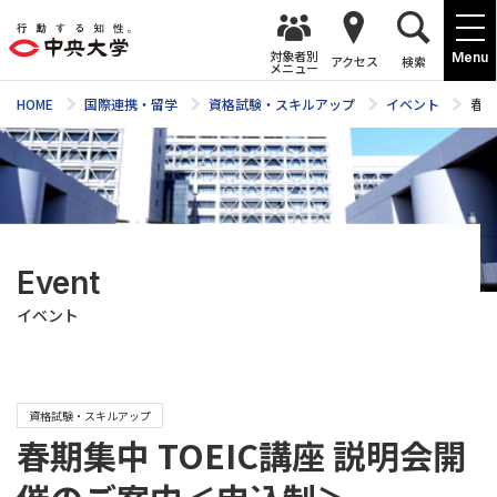
対象者別
Menu
アクセス
検索
メニュー
HOME
国際連携・留学
資格試験・スキルアップ
イベント
春期
Event
イベント
資格試験・スキルアップ
春期集中 TOEIC講座 説明会開