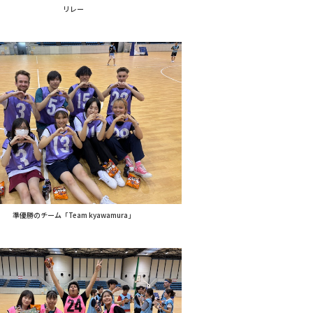
リレー
準優勝のチーム「Team kyawamura」