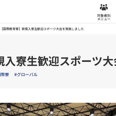
対象者別
メニュー
【国際教育寮】新規入寮生歓迎スポーツ大会を実施しました
規入寮生歓迎スポーツ大
国際寮
#グローバル